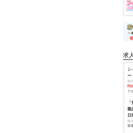
求
シ
ー
株式
時給
アル
「
製
日
株
派遣