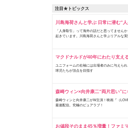
注目★トピックス
川島海荷さんと学ぶ 日常に潜む“人
「人身取引」って海外の話だと思ってませんか
起きています。川島海荷さんと学ぶリアルな実
マクドナルドが40年にわたり支え
ユニフォームの右袖には出場者のみに与えられ
球児たちが頂点を目指す
森崎ウィン×向井康二“両片思い”
森崎ウィンと向井康二がW主演！映画『（LOVE S
最速配信。究極のピュアラブ！
お値段そのまま45％増量！ファミ