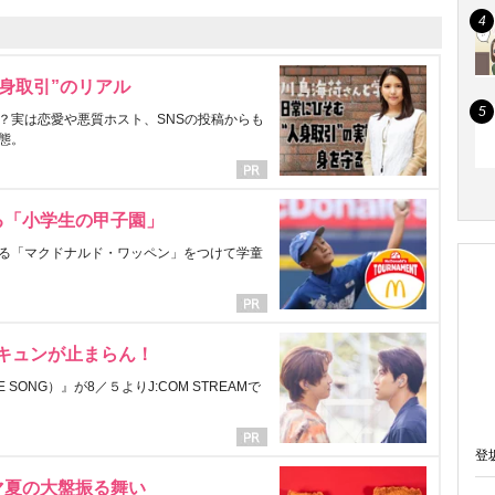
身取引”のリアル
？実は恋愛や悪質ホスト、SNSの投稿からも
態。
る「小学生の甲子園」
る「マクドナルド・ワッペン」をつけて学童
にキュンが止まらん！
ONG）』が8／５よりJ:COM STREAMで
登
マ夏の大盤振る舞い