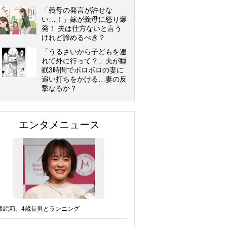
「義母の発言が許せな
い…！」嫁が義母に怒り爆
発！ 夫は仕方ないと言う
けれど諦めるべき？
「うるさいから子どもを連
れて外に行って？」夫が睡
眠3時間でボロボロの妻に
追い打ちをかける…妻の反
撃なるか？
エンタメニュース
坂絵莉、4歳長男とランニング