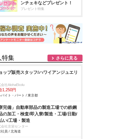
ンチェキなどプレゼント！
プレゼント特集
人特集
さらに見る
ョップ販売スタッフ/ハワイアンジュエリ
会社AlohaEkolu
1,250円
バイト・パート / 東京都
寮完備」自動車部品の製造工場での鉄鋼
品の加工・検査/即入寮/製造・工場/日勤/
払い/工場・製造
式会社京栄センター
社員 / 北海道