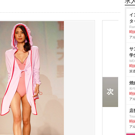
求
イ
タ
Ram
時給
アル
サ
学
W
時給
派遣
焼
和
時給
アル
店
Tou
時給
アル