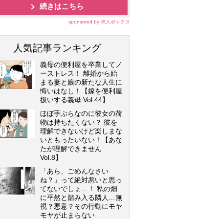
続きはこちら
sponsored by 求人ボックス
人気記事ランキング
義母の便利屋を卒業してノ
ーストレス！ 離婚から始
まる妻と娘の新たな人生に
悔いはなし！【嫁を便利屋
扱いする義母 Vol.44】
ほぼ手ぶらなのに彼女の荷
物は持ちたくない？ 彼を
理解できないけど楽しまな
いともったいない！【あな
たが理解できません
Vol.8】
「あら、ごめんなさい
ね？」って絶対悪いと思っ
てないでしょ…！ 私の畑
に平然と踏み入る隣人…無
視？悪意？その行動にモヤ
モヤが止まらない