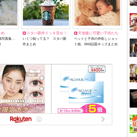
とめ
スタバ新作イッキ見せ！
天使級に可愛い子供たち
猫写真集…
いくつ知ってる？ スタバ新
ペットと子供の仲良しショッ
リ
作まとめ
ト他、SNS話題キッズまとめ