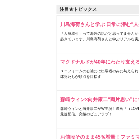
注目★トピックス
川島海荷さんと学ぶ 日常に潜む“人
「人身取引」って海外の話だと思ってませんか
起きています。川島海荷さんと学ぶリアルな実
マクドナルドが40年にわたり支え
ユニフォームの右袖には出場者のみに与えられ
球児たちが頂点を目指す
森崎ウィン×向井康二“両片思い”
森崎ウィンと向井康二がW主演！映画『（LOVE S
最速配信。究極のピュアラブ！
お値段そのまま45％増量！ファミ