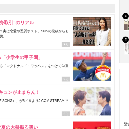
身取引”のリアル
？実は恋愛や悪質ホスト、SNSの投稿からも
態。
る「小学生の甲子園」
る「マクドナルド・ワッペン」をつけて学童
にキュンが止まらん！
ONG）』が8／５よりJ:COM STREAMで
登
マ夏の大盤振る舞い