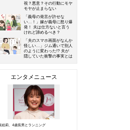
視？悪意？その行動にモヤ
モヤが止まらない
「義母の発言が許せな
い…！」嫁が義母に怒り爆
発！ 夫は仕方ないと言う
けれど諦めるべき？
「夫のスマホ画面がなんか
怪しい…」ジム通いで別人
のように変わった!? 夫が
隠していた衝撃の事実とは
エンタメニュース
坂絵莉、4歳長男とランニング