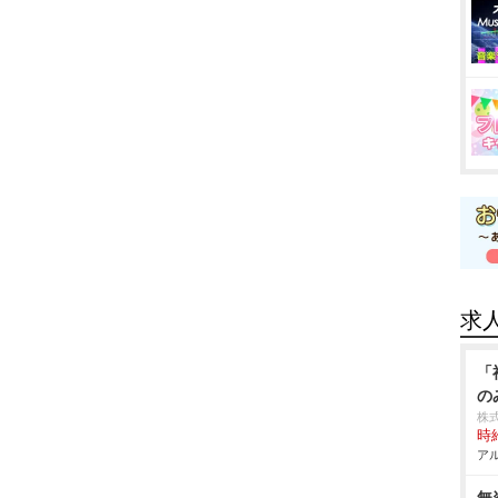
求
「
の
株
時給
アル