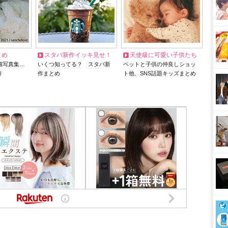
とめ
スタバ新作イッキ見せ！
天使級に可愛い子供たち
猫写真集…
いくつ知ってる？ スタバ新
ペットと子供の仲良しショッ
リ
作まとめ
ト他、SNS話題キッズまとめ