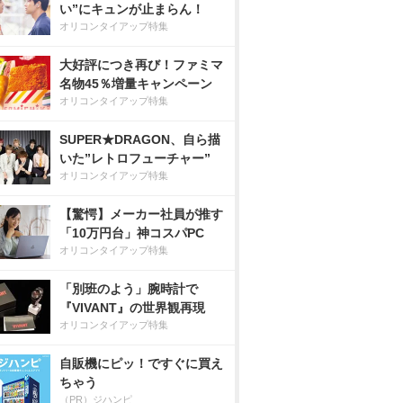
い”にキュンが止まらん！
オリコンタイアップ特集
大好評につき再び！ファミマ
名物45％増量キャンペーン
オリコンタイアップ特集
SUPER★DRAGON、自ら描
いた”レトロフューチャー”
オリコンタイアップ特集
【驚愕】メーカー社員が推す
「10万円台」神コスパPC
オリコンタイアップ特集
「別班のよう」腕時計で
『VIVANT』の世界観再現
オリコンタイアップ特集
自販機にピッ！ですぐに買え
ちゃう
（PR）ジハンピ