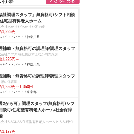
人特集
さらに見る
福祉調理スタッフ」無資格可/シフト相談
/住宅型有料老人ホーム
式会社あかりや/あかりや茅ヶ崎
1,225円
バイト・パート / 神奈川県
理補助・無資格可の調理師/調理スタッフ
式会社ニフス 福祉施設すえなが内の厨房
1,225円～
バイト・パート / 神奈川県
理補助・無資格可の調理師/調理スタッフ
けぼの保育園
1,250円～1,350円
バイト・パート / 東京都
週2から可」調理スタッフ/無資格可/シフ
相談可/住宅型有料老人ホーム/社会保障
備
会社BISCUSS/住宅型有料老人ホーム HIBISU東住
1,177円