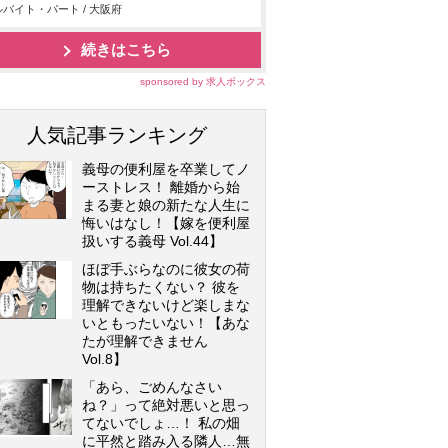
バイト・パート / 大阪府
続きはこちら
sponsored by 求人ボックス
人気記事ランキング
義母の便利屋を卒業してノ
ーストレス！ 離婚から始
まる妻と娘の新たな人生に
悔いはなし！【嫁を便利屋
扱いする義母 Vol.44】
ほぼ手ぶらなのに彼女の荷
物は持ちたくない？ 彼を
理解できないけど楽しまな
いともったいない！【あな
たが理解できません
Vol.8】
「あら、ごめんなさい
ね？」って絶対悪いと思っ
てないでしょ…！ 私の畑
に平然と踏み入る隣人…無