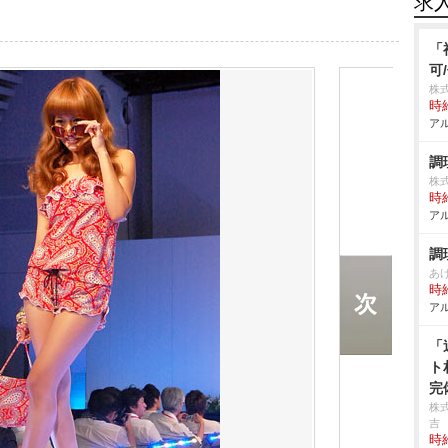
求
「
可
株
時給
アル
調
株
時給
アル
調
あ
時給
アル
「
ト
完
株式
吉
時給