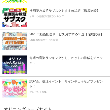
漫画読み放題サブスクおすすめ11選【徹底比較】
オリコン顧客満足度ランキング
2026年動画配信サービスおすすめ40選【徹底比較】
CS動画配信サービス20選
毎週の音楽ランキングから、ヒットの推移をチェッ
ク！
試写会、登壇イベント、サインチェキなどプレゼン
ト！
プレゼント特集
オリコングループサイト