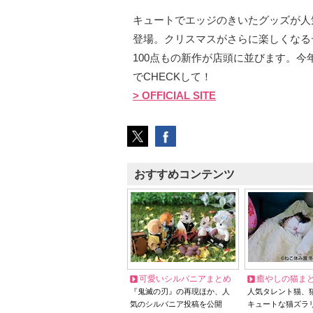
キュートでエッジのきいたグッズが人気の「Fl
登場。クリスマスがさらに楽しくなる
100点もの新作が店頭に並びます。
でCHECKして！
> OFFICIAL SITE
おすすめコンテンツ
可愛いシルバニアまとめ
癒やしの猫ま
『鬼滅の刃』の再現ほか、人
人気タレント猫、
気のシルバニア投稿を公開
キュートな猫ズラ