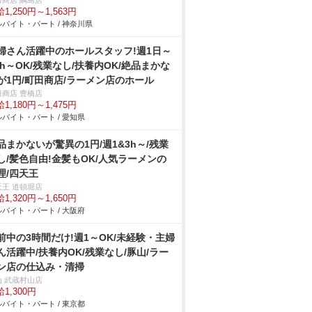
田商店 綱島店
1,250円～1,563円
バイト・パート / 神奈川県
婦さん活躍中のホールスタッフ!週1日～
3h～OK/残業なし/扶養内OK/絶品まかな
が1円/町田商店/ラーメン店のホール
田商店 豊橋店
1,180円～1,475円
バイト・パート / 愛知県
品まかないが驚異の1円/週1&3h～/残業
し/髪色自由!金髪もOK/人気ラーメンの
理/四天王
天王 道頓堀店
1,320円～1,650円
バイト・パート / 大阪府
前中の3時間だけ!週1～OK/未経験・主婦
ん活躍中/扶養内OK/残業なし/豚山/ラー
ン店の仕込み・清掃
山 武蔵村山店
1,300円
バイト・パート / 東京都