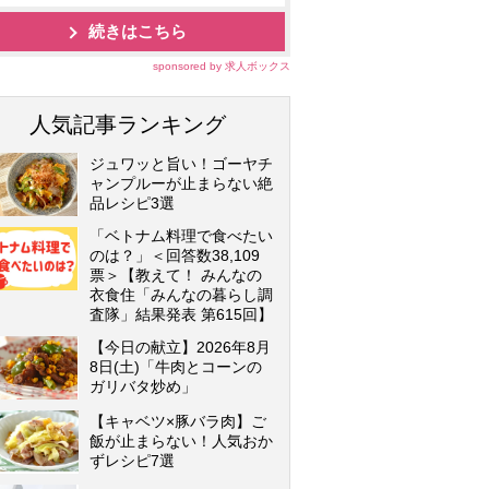
続きはこちら
sponsored by 求人ボックス
人気記事ランキング
ジュワッと旨い！ゴーヤチ
ャンプルーが止まらない絶
品レシピ3選
「ベトナム料理で食べたい
のは？」＜回答数38,109
票＞【教えて！ みんなの
衣食住「みんなの暮らし調
査隊」結果発表 第615回】
【今日の献立】2026年8月
8日(土)「牛肉とコーンの
ガリバタ炒め」
【キャベツ×豚バラ肉】ご
飯が止まらない！人気おか
ずレシピ7選