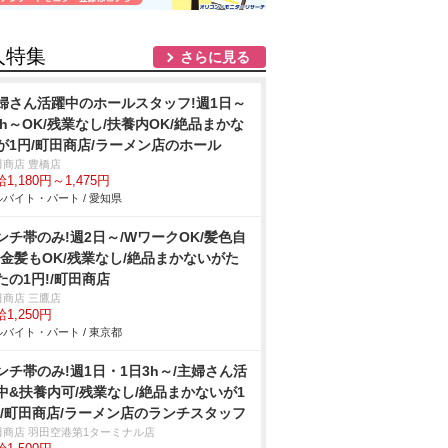
人特集
さらに見る
婦さん活躍中のホールスタッフ!週1日～
3h～OK/残業なし/扶養内OK/絶品まかな
が1円/町田商店/ラーメン店のホール
田商店 豊橋店
1,180円～1,475円
バイト・パート / 愛知県
ンチ帯のみ!週2日～/WワークOK/髪色自
!金髪もOK/残業なし/絶品まかないがた
たの1円!/町田商店
田商店 三鷹店
1,250円
バイト・パート / 東京都
ンチ帯のみ!週1日・1日3h～/主婦さん活
中&扶養内可/残業なし/絶品まかないが1
!/町田商店/ラーメン店のランチスタッフ
田商店 羽田空港第1ターミナル店