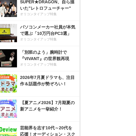
SUPER★DRAGON、自ら描
いた”レトロフューチャー”
オリコンタイアップ特集
パソコンメーカー社員が本気
で選ぶ「10万円台PC3選」
オリコンタイアップ特集
「別班のよう」腕時計で
『VIVANT』の世界観再現
オリコンタイアップ特集
2026年7月夏ドラマも、注目
作＆話題作が勢ぞろい！
【夏アニメ2026】7月期夏の
新アニメを一挙紹介！
芸能界を志す10代～20代を
応援！オーディション・スク