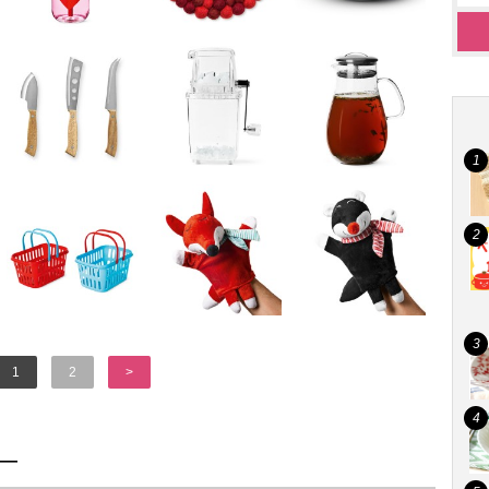
1
2
>
s―