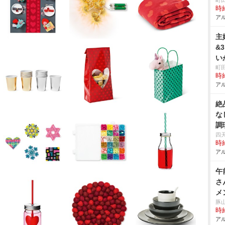
町
時給
アル
主
&
い
町
時給
アル
絶
な
調
四
時給
アル
午
さ
メ
豚
時給
アル