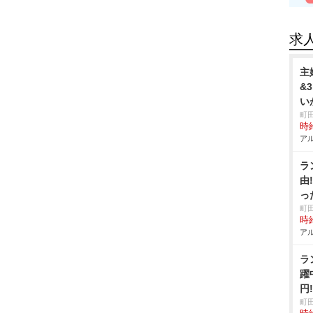
求
主
&
い
町
時給
アル
ラ
由
っ
町
時給
アル
ラ
躍
円
町