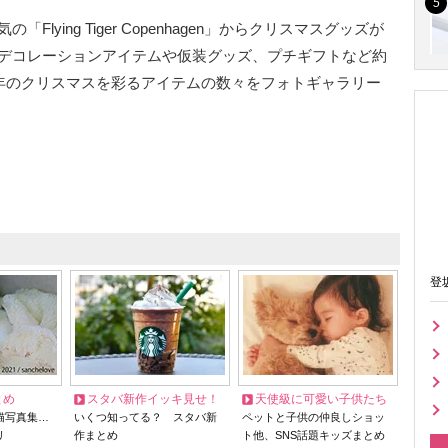
ying Tiger Copenhagen」からクリスマスグッズが
デコレーションアイテムや仮装グッズ、プチギフトなど約
今年のクリスマスを彩るアイテムの数々をフォトギャラリー
登
とめ
スタバ新作イッキ見せ！
天使級に可愛い子供たち
猫写真集…
いくつ知ってる？ スタバ新
ペットと子供の仲良しショッ
リ
作まとめ
ト他、SNS話題キッズまとめ