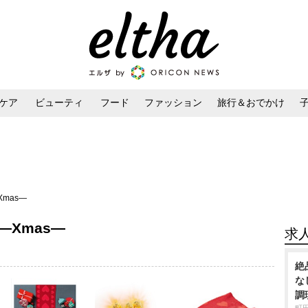
ケア
ビューティ
フード
ファッション
旅行＆おでかけ
ンケア
ダイエット・ボディケア
ヘアスタイル・ヘアアレンジ
―Xmas―
n ―Xmas―
求
絶
な
調