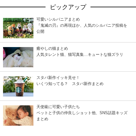
ピックアップ
可愛いシルバニアまとめ
『鬼滅の刃』の再現ほか、人気のシルバニア投稿を
公開
癒やしの猫まとめ
人気タレント猫、猫写真集…キュートな猫ズラリ
スタバ新作イッキ見せ！
いくつ知ってる？ スタバ新作まとめ
天使級に可愛い子供たち
ペットと子供の仲良しショット他、SNS話題キッズ
まとめ