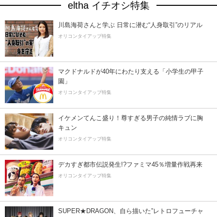
eltha イチオシ特集
川島海荷さんと学ぶ 日常に潜む“人身取引”のリアル
オリコンタイアップ特集
マクドナルドが40年にわたり支える「小学生の甲子
園」
オリコンタイアップ特集
イケメンてんこ盛り！尊すぎる男子の純情ラブに胸
キュン
オリコンタイアップ特集
デカすぎ都市伝説発生!?ファミマ45％増量作戦再来
オリコンタイアップ特集
SUPER★DRAGON、自ら描いた”レトロフューチャ