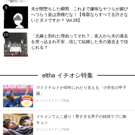
夫が闇堕ちした瞬間…これまで嫌味なヤツらが媚び
へつらう姿は滑稽だな！【母親ならすべてを許さな
いとダメですか？ Vol.28】
「元嫁と別れた理由ってそれ？」友人から夫の過去
を突っ込まれ不安…信じて結婚した夫の過去まで信
じれる？
eltha イチオシ特集
マクドナルドが40年にわたり支える「小学生の甲子
園」
オリコンタイアップ特集
イケメンてんこ盛り！尊すぎる男子の純情ラブに胸
キュン
オリコンタイアップ特集