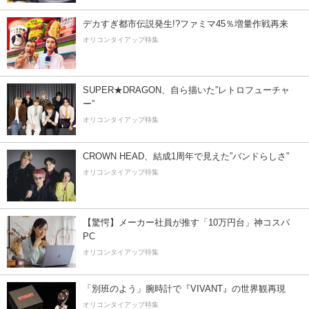
デカすぎ都市伝説発生!?ファミマ45％増量作戦再来
オリコンタイアップ特集
SUPER★DRAGON、自ら描いた”レトロフューチャ
ー”
オリコンタイアップ特集
CROWN HEAD、結成1周年で見えた”バンドらしさ”
オリコンタイアップ特集
【驚愕】メーカー社員が推す「10万円台」神コスパ
PC
オリコンタイアップ特集
「別班のよう」腕時計で『VIVANT』の世界観再現
オリコンタイアップ特集