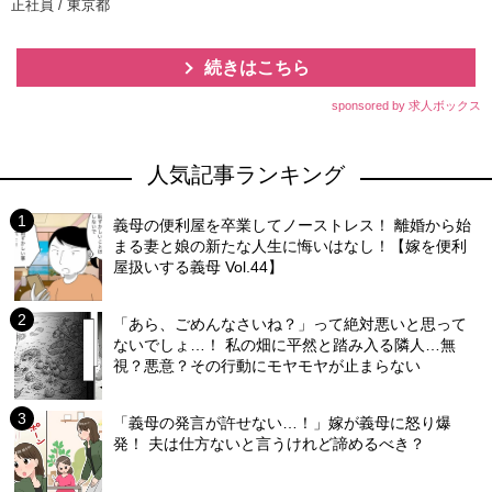
正社員 / 東京都
続きはこちら
sponsored by 求人ボックス
人気記事ランキング
義母の便利屋を卒業してノーストレス！ 離婚から始
まる妻と娘の新たな人生に悔いはなし！【嫁を便利
屋扱いする義母 Vol.44】
「あら、ごめんなさいね？」って絶対悪いと思って
ないでしょ…！ 私の畑に平然と踏み入る隣人…無
視？悪意？その行動にモヤモヤが止まらない
「義母の発言が許せない…！」嫁が義母に怒り爆
発！ 夫は仕方ないと言うけれど諦めるべき？