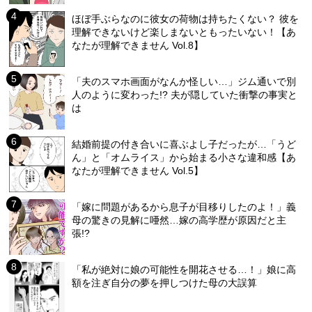
ほぼ手ぶらなのに彼女の荷物は持ちたくない？ 彼を
理解できないけど楽しまないともったいない！【あ
なたが理解できません Vol.8】
「夫のスマホ画面がなんか怪しい…」ジム通いで別
人のように変わった!? 夫が隠していた衝撃の事実と
は
結婚前提の付き合いに喜ぶよし子だったが…「うど
ん」と「オムライス」から始まる小さな違和感【あ
なたが理解できません Vol.5】
「嫁に問題があるから息子が目移りしたのよ！」義
母の驚きの見解に唖然…嫁の高学歴が原因だと主
張!?
「私が絶対に娘の可能性を開花させる…！」娘に高
額を注ぎ自分の夢を押しつけた母の大誤算