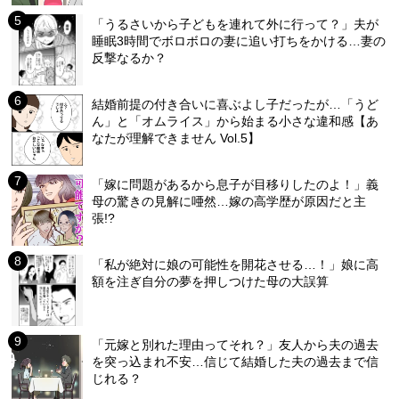
「うるさいから子どもを連れて外に行って？」夫が
睡眠3時間でボロボロの妻に追い打ちをかける…妻の
反撃なるか？
結婚前提の付き合いに喜ぶよし子だったが…「うど
ん」と「オムライス」から始まる小さな違和感【あ
なたが理解できません Vol.5】
「嫁に問題があるから息子が目移りしたのよ！」義
母の驚きの見解に唖然…嫁の高学歴が原因だと主
張!?
「私が絶対に娘の可能性を開花させる…！」娘に高
額を注ぎ自分の夢を押しつけた母の大誤算
「元嫁と別れた理由ってそれ？」友人から夫の過去
を突っ込まれ不安…信じて結婚した夫の過去まで信
じれる？