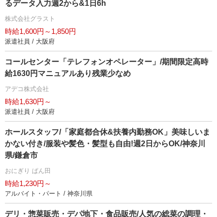
るデータ入力週2から&1日6h
株式会社グラスト
時給1,600円～1,850円
派遣社員 / 大阪府
コールセンター「テレフォンオペレーター」/期間限定高時
給1630円マニュアルあり残業少なめ
アデコ株式会社
時給1,630円～
派遣社員 / 大阪府
ホールスタッフ/「家庭都合休&扶養内勤務OK」美味しいま
かない付き/服装や髪色・髪型も自由!週2日からOK/神奈川
県/鎌倉市
おにぎり ぱん田
時給1,230円～
アルバイト・パート / 神奈川県
デリ・惣菜販売・デパ地下・食品販売/人気の総菜の調理・