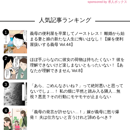
sponsored by 求人ボックス
人気記事ランキング
義母の便利屋を卒業してノーストレス！ 離婚から始
まる妻と娘の新たな人生に悔いはなし！【嫁を便利
屋扱いする義母 Vol.44】
ほぼ手ぶらなのに彼女の荷物は持ちたくない？ 彼を
理解できないけど楽しまないともったいない！【あ
なたが理解できません Vol.8】
「あら、ごめんなさいね？」って絶対悪いと思って
ないでしょ…！ 私の畑に平然と踏み入る隣人…無
視？悪意？その行動にモヤモヤが止まらない
「義母の発言が許せない…！」嫁が義母に怒り爆
発！ 夫は仕方ないと言うけれど諦めるべき？