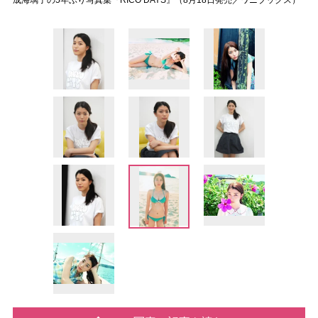
成海璃子の5年ぶり写真集『RICO DAYS』（8月18日発売／ワニブックス）