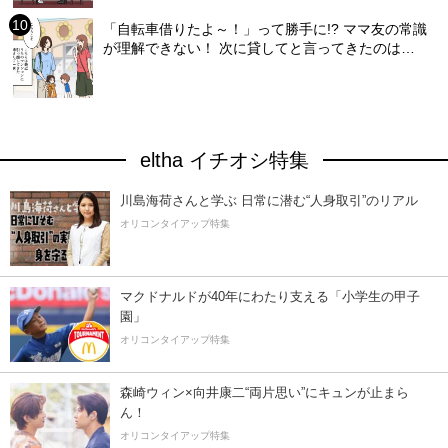
「自転車借りたよ～！」って勝手に!? ママ友の常識
が理解できない！ 次に貸してと言ってきたのは…
eltha イチオシ特集
川島海荷さんと学ぶ 日常に潜む“人身取引”のリアル
オリコンタイアップ特集
マクドナルドが40年にわたり支える「小学生の甲子
園」
オリコンタイアップ特集
森崎ウィン×向井康二“両片思い”にキュンが止まら
ん！
オリコンタイアップ特集