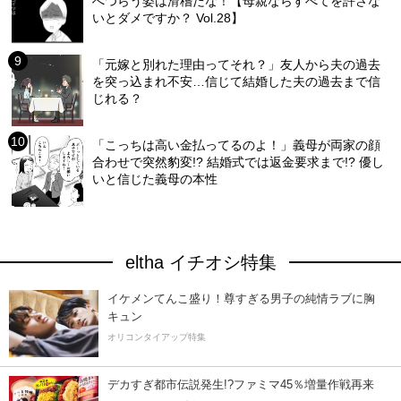
へつらう姿は滑稽だな！【母親ならすべてを許さな
いとダメですか？ Vol.28】
「元嫁と別れた理由ってそれ？」友人から夫の過去
を突っ込まれ不安…信じて結婚した夫の過去まで信
じれる？
「こっちは高い金払ってるのよ！」義母が両家の顔
合わせで突然豹変!? 結婚式では返金要求まで!? 優し
いと信じた義母の本性
eltha イチオシ特集
イケメンてんこ盛り！尊すぎる男子の純情ラブに胸
キュン
オリコンタイアップ特集
デカすぎ都市伝説発生!?ファミマ45％増量作戦再来