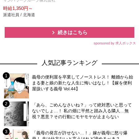
マンパワーグループ株式会社
時給1,350円～
派遣社員 / 北海道
続きはこちら
sponsored by 求人ボックス
人気記事ランキング
義母の便利屋を卒業してノーストレス！ 離婚から始
まる妻と娘の新たな人生に悔いはなし！【嫁を便利
屋扱いする義母 Vol.44】
「あら、ごめんなさいね？」って絶対悪いと思って
ないでしょ…！ 私の畑に平然と踏み入る隣人…無
視？悪意？その行動にモヤモヤが止まらない
「義母の発言が許せない…！」嫁が義母に怒り爆
発！ 夫は仕方ないと言うけれど諦めるべき？