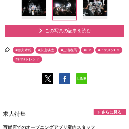
この写真の記事を読む
#妻夫木聡
#永山瑛太
#三浦春馬
#CM
#イケメンCM
#elthaトレンド
さらに見る
求人特集
百貨店でのオープニングアプリ案内スタッフ