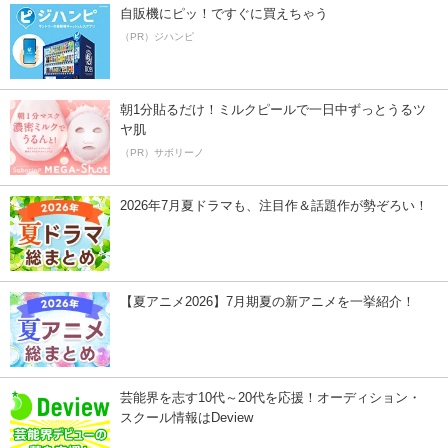
自販機にピッ！ですぐに買えちゃう
（PR）ジハンピ
朝1分貼るだけ！ミルクピールで一日中ずっとうるツ
ヤ肌
（PR）サボリーノ
2026年7月夏ドラマも、注目作＆話題作が勢ぞろい！
【夏アニメ2026】7月期夏の新アニメを一挙紹介！
芸能界を志す10代～20代を応援！オーディション・
スクール情報はDeview