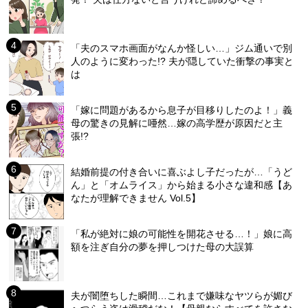
「夫のスマホ画面がなんか怪しい…」ジム通いで別
人のように変わった!? 夫が隠していた衝撃の事実と
は
「嫁に問題があるから息子が目移りしたのよ！」義
母の驚きの見解に唖然…嫁の高学歴が原因だと主
張!?
結婚前提の付き合いに喜ぶよし子だったが…「うど
ん」と「オムライス」から始まる小さな違和感【あ
なたが理解できません Vol.5】
「私が絶対に娘の可能性を開花させる…！」娘に高
額を注ぎ自分の夢を押しつけた母の大誤算
夫が闇堕ちした瞬間…これまで嫌味なヤツらが媚び