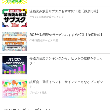
漫画読み放題サブスクおすすめ11選【徹底比較】
オリコン顧客満足度ランキング
2026年動画配信サービスおすすめ40選【徹底比較】
CS動画配信サービス20選
毎週の音楽ランキングから、ヒットの推移をチェッ
ク！
試写会、登壇イベント、サインチェキなどプレゼン
ト！
プレゼント特集