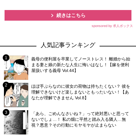
続きはこちら
sponsored by 求人ボックス
人気記事ランキング
義母の便利屋を卒業してノーストレス！ 離婚から始
まる妻と娘の新たな人生に悔いはなし！【嫁を便利
屋扱いする義母 Vol.44】
ほぼ手ぶらなのに彼女の荷物は持ちたくない？ 彼を
理解できないけど楽しまないともったいない！【あ
なたが理解できません Vol.8】
「あら、ごめんなさいね？」って絶対悪いと思って
ないでしょ…！ 私の畑に平然と踏み入る隣人…無
視？悪意？その行動にモヤモヤが止まらない