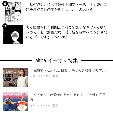
「私が絶対に娘の可能性を開花させる…！」娘に高
額を注ぎ自分の夢を押しつけた母の大誤算
夫が闇堕ちした瞬間…これまで嫌味なヤツらが媚び
へつらう姿は滑稽だな！【母親ならすべてを許さな
いとダメですか？ Vol.28】
eltha イチオシ特集
川島海荷さんと学ぶ 日常に潜む“人身取引”のリアル
オリコンタイアップ特集
マクドナルドが40年にわたり支える「小学生の甲子
園」
オリコンタイアップ特集