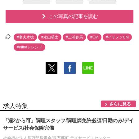
この写真の記事を読む
#妻夫木聡
#永山瑛太
#三浦春馬
#CM
#イケメンCM
#elthaトレンド
さらに見る
求人特集
「週2から可」調理スタッフ/調理師免許必須/日勤のみ/デイ
サービス/社会保障完備
社会福祉法人長万部長愛会/長万部町 デイサービスセンター