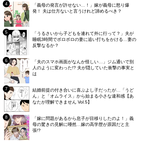
「義母の発言が許せない…！」嫁が義母に怒り爆
発！ 夫は仕方ないと言うけれど諦めるべき？
「うるさいから子どもを連れて外に行って？」夫が
睡眠3時間でボロボロの妻に追い打ちをかける…妻の
反撃なるか？
「夫のスマホ画面がなんか怪しい…」ジム通いで別
人のように変わった!? 夫が隠していた衝撃の事実と
は
結婚前提の付き合いに喜ぶよし子だったが…「うど
ん」と「オムライス」から始まる小さな違和感【あ
なたが理解できません Vol.5】
「嫁に問題があるから息子が目移りしたのよ！」義
母の驚きの見解に唖然…嫁の高学歴が原因だと主
張!?