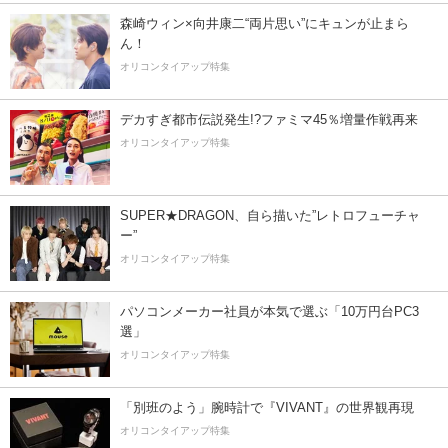
森崎ウィン×向井康二“両片思い”にキュンが止まら
ん！
オリコンタイアップ特集
デカすぎ都市伝説発生!?ファミマ45％増量作戦再来
オリコンタイアップ特集
SUPER★DRAGON、自ら描いた”レトロフューチャ
ー”
オリコンタイアップ特集
パソコンメーカー社員が本気で選ぶ「10万円台PC3
選」
オリコンタイアップ特集
「別班のよう」腕時計で『VIVANT』の世界観再現
オリコンタイアップ特集