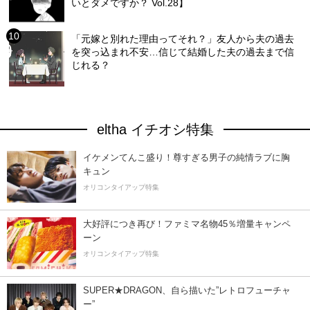
いとダメですか？ Vol.28】
「元嫁と別れた理由ってそれ？」友人から夫の過去
を突っ込まれ不安…信じて結婚した夫の過去まで信
じれる？
eltha イチオシ特集
イケメンてんこ盛り！尊すぎる男子の純情ラブに胸
キュン
オリコンタイアップ特集
大好評につき再び！ファミマ名物45％増量キャンペ
ーン
オリコンタイアップ特集
SUPER★DRAGON、自ら描いた”レトロフューチャ
ー”