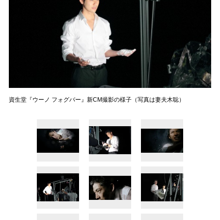
資生堂『ウーノ フォグバー』新CM撮影の様子（写真は妻夫木聡）