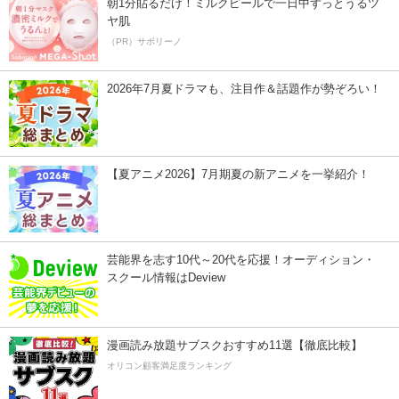
朝1分貼るだけ！ミルクピールで一日中ずっとうるツ
ヤ肌
（PR）サボリーノ
2026年7月夏ドラマも、注目作＆話題作が勢ぞろい！
【夏アニメ2026】7月期夏の新アニメを一挙紹介！
芸能界を志す10代～20代を応援！オーディション・
スクール情報はDeview
漫画読み放題サブスクおすすめ11選【徹底比較】
オリコン顧客満足度ランキング