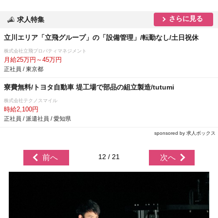
さらに見る
求人特集
立川エリア「立飛グループ」の「設備管理」/転勤なし/土日祝休
株式会社立飛プロパティマネジメント
月給25万円～45万円
正社員 / 東京都
寮費無料/トヨタ自動車 堤工場で部品の組立製造/tutumi
株式会社テクノスマイル
時給2,100円
正社員 / 派遣社員 / 愛知県
sponsored by 求人ボックス
12 / 21
前へ
次へ