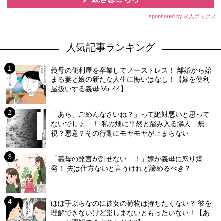
sponsored by 求人ボックス
人気記事ランキング
義母の便利屋を卒業してノーストレス！ 離婚から始
まる妻と娘の新たな人生に悔いはなし！【嫁を便利
屋扱いする義母 Vol.44】
「あら、ごめんなさいね？」って絶対悪いと思って
ないでしょ…！ 私の畑に平然と踏み入る隣人…無
視？悪意？その行動にモヤモヤが止まらない
「義母の発言が許せない…！」嫁が義母に怒り爆
発！ 夫は仕方ないと言うけれど諦めるべき？
ほぼ手ぶらなのに彼女の荷物は持ちたくない？ 彼を
理解できないけど楽しまないともったいない！【あ