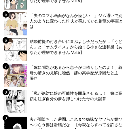
なたが理解できません Vol.8】
「夫のスマホ画面がなんか怪しい…」ジム通いで別
人のように変わった!? 夫が隠していた衝撃の事実と
は
結婚前提の付き合いに喜ぶよし子だったが…「うど
ん」と「オムライス」から始まる小さな違和感【あ
なたが理解できません Vol.5】
「嫁に問題があるから息子が目移りしたのよ！」義
母の驚きの見解に唖然…嫁の高学歴が原因だと主
張!?
「私が絶対に娘の可能性を開花させる…！」娘に高
額を注ぎ自分の夢を押しつけた母の大誤算
夫が闇堕ちした瞬間…これまで嫌味なヤツらが媚び
へつらう姿は滑稽だな！【母親ならすべてを許さな