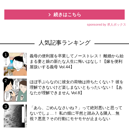
続きはこちら
sponsored by 求人ボックス
人気記事ランキング
義母の便利屋を卒業してノーストレス！ 離婚から始
まる妻と娘の新たな人生に悔いはなし！【嫁を便利
屋扱いする義母 Vol.44】
ほぼ手ぶらなのに彼女の荷物は持ちたくない？ 彼を
理解できないけど楽しまないともったいない！【あ
なたが理解できません Vol.8】
「あら、ごめんなさいね？」って絶対悪いと思って
ないでしょ…！ 私の畑に平然と踏み入る隣人…無
視？悪意？その行動にモヤモヤが止まらない