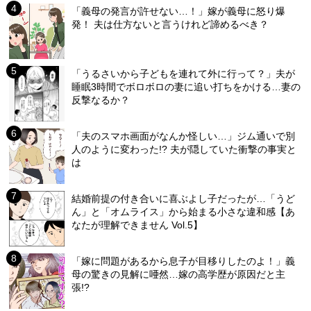
「義母の発言が許せない…！」嫁が義母に怒り爆
発！ 夫は仕方ないと言うけれど諦めるべき？
「うるさいから子どもを連れて外に行って？」夫が
睡眠3時間でボロボロの妻に追い打ちをかける…妻の
反撃なるか？
「夫のスマホ画面がなんか怪しい…」ジム通いで別
人のように変わった!? 夫が隠していた衝撃の事実と
は
結婚前提の付き合いに喜ぶよし子だったが…「うど
ん」と「オムライス」から始まる小さな違和感【あ
なたが理解できません Vol.5】
「嫁に問題があるから息子が目移りしたのよ！」義
母の驚きの見解に唖然…嫁の高学歴が原因だと主
張!?