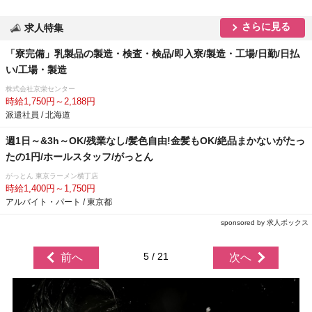
さらに見る
求人特集
「寮完備」乳製品の製造・検査・検品/即入寮/製造・工場/日勤/日払
い/工場・製造
株式会社京栄センター
時給1,750円～2,188円
派遣社員 / 北海道
週1日～&3h～OK/残業なし/髪色自由!金髪もOK/絶品まかないがたっ
たの1円/ホールスタッフ/がっとん
がっとん 東京ラーメン横丁店
時給1,400円～1,750円
アルバイト・パート / 東京都
sponsored by 求人ボックス
5 / 21
前へ
次へ