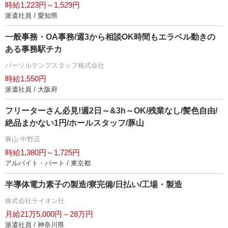
時給1,223円～1,529円
派遣社員 / 愛知県
一般事務・OA事務/週3から相談OK時間もエラベル動きの
ある事務駅チカ
パーソルテンプスタッフ株式会社
時給1,550円
派遣社員 / 大阪府
フリーターさん必見!週2日～&3h～OK/残業なし/髪色自由/
絶品まかない1円/ホールスタッフ/豚山
豚山 中野店
時給1,380円～1,725円
アルバイト・パート / 東京都
半導体電力素子の製造/寮完備/日払い/工場・製造
株式会社ライオン社
月給21万5,000円～28万円
派遣社員 / 神奈川県