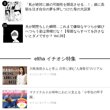
「私が絶対に娘の可能性を開花させる…！」娘に高
額を注ぎ自分の夢を押しつけた母の大誤算
夫が闇堕ちした瞬間…これまで嫌味なヤツらが媚び
へつらう姿は滑稽だな！【母親ならすべてを許さな
いとダメですか？ Vol.28】
eltha イチオシ特集
川島海荷さんと学ぶ 日常に潜む“人身取引”のリアル
オリコンタイアップ特集
マクドナルドが40年にわたり支える「小学生の甲子
園」
オリコンタイアップ特集