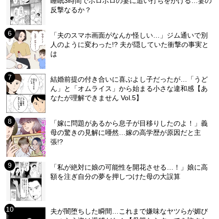
睡眠3時間でボロボロの妻に追い打ちをかける…妻の
反撃なるか？
「夫のスマホ画面がなんか怪しい…」ジム通いで別
人のように変わった!? 夫が隠していた衝撃の事実と
は
結婚前提の付き合いに喜ぶよし子だったが…「うど
ん」と「オムライス」から始まる小さな違和感【あ
なたが理解できません Vol.5】
「嫁に問題があるから息子が目移りしたのよ！」義
母の驚きの見解に唖然…嫁の高学歴が原因だと主
張!?
「私が絶対に娘の可能性を開花させる…！」娘に高
額を注ぎ自分の夢を押しつけた母の大誤算
夫が闇堕ちした瞬間…これまで嫌味なヤツらが媚び