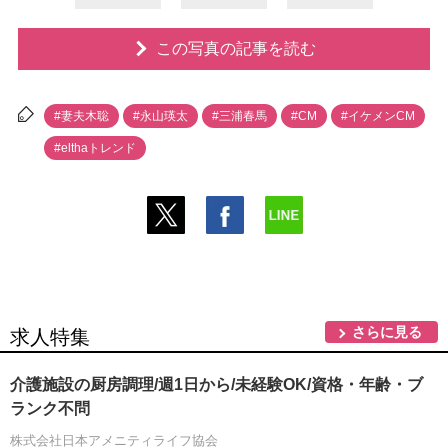
この写真の記事を読む
#妻夫木聡
#永山瑛太
#三浦春馬
#CM
#イケメンCM
#elthaトレンド
さらに見る
求人特集
介護施設の厨房調理/週1日から/未経験OK/資格・年齢・ブ
ランク不問
株式会社日本アメニティライフ協会