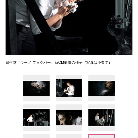
資生堂『ウーノ フォグバー』新CM撮影の様子（写真は小栗旬）