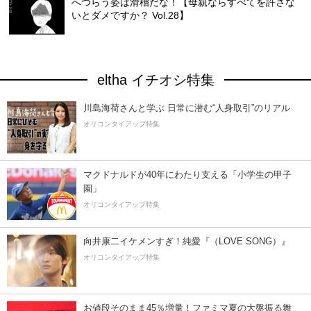
へつらう姿は滑稽だな！【母親ならすべてを許さな
いとダメですか？ Vol.28】
eltha イチオシ特集
川島海荷さんと学ぶ 日常に潜む“人身取引”のリアル
オリコンタイアップ特集
マクドナルドが40年にわたり支える「小学生の甲子
園」
オリコンタイアップ特集
向井康二イケメンすぎ！純愛『（LOVE SONG）』
オリコンタイアップ特集
お値段そのまま45％増量！ファミマ夏の大盤振る舞