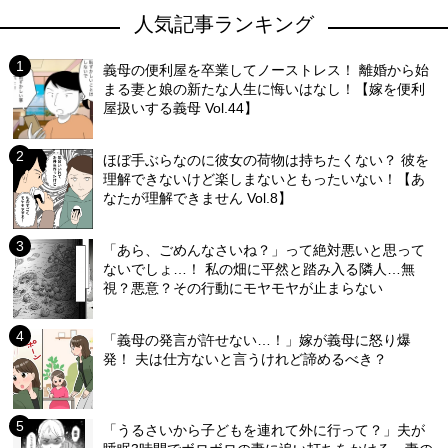
人気記事ランキング
義母の便利屋を卒業してノーストレス！ 離婚から始
まる妻と娘の新たな人生に悔いはなし！【嫁を便利
屋扱いする義母 Vol.44】
ほぼ手ぶらなのに彼女の荷物は持ちたくない？ 彼を
理解できないけど楽しまないともったいない！【あ
なたが理解できません Vol.8】
「あら、ごめんなさいね？」って絶対悪いと思って
ないでしょ…！ 私の畑に平然と踏み入る隣人…無
視？悪意？その行動にモヤモヤが止まらない
「義母の発言が許せない…！」嫁が義母に怒り爆
発！ 夫は仕方ないと言うけれど諦めるべき？
「うるさいから子どもを連れて外に行って？」夫が