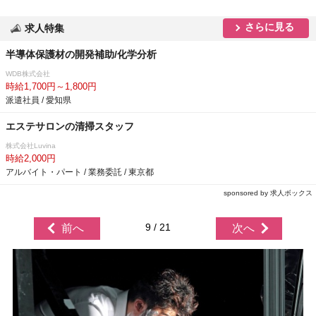
さらに見る
求人特集
半導体保護材の開発補助/化学分析
WDB株式会社
時給1,700円～1,800円
派遣社員 / 愛知県
エステサロンの清掃スタッフ
株式会社Luvina
時給2,000円
アルバイト・パート / 業務委託 / 東京都
sponsored by 求人ボックス
9 / 21
前へ
次へ