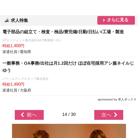
さらに見る
求人特集
電子部品の組立て・検査・検品/寮完備/日勤/日払い/工場・製造
UTエージェント株式会社AGT東海第一CU
時給1,400円
派遣社員 / 愛知県
一般事務・OA事務/出社は月1.2回だけ ほぼ在宅採用アシ服ネイルじ
ゆう
パーソルテンプスタッフ株式会社
時給1,490円
派遣社員 / 大阪府
sponsored by 求人ボックス
14 / 30
前へ
次へ