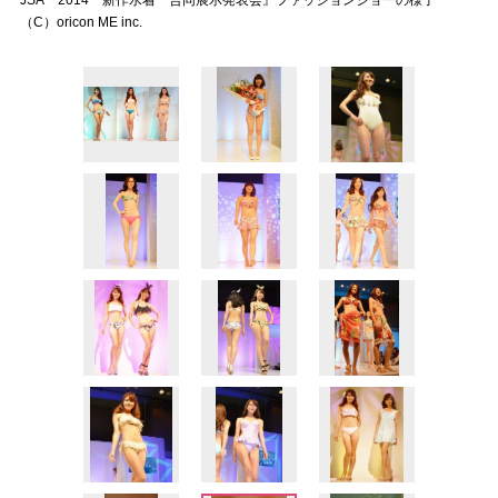
JSA『2014 新作水着 合同展示発表会』ファッションショーの様子
（C）oricon ME inc.