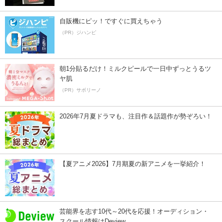
自販機にピッ！ですぐに買えちゃう
（PR）ジハンピ
朝1分貼るだけ！ミルクピールで一日中ずっとうるツ
ヤ肌
（PR）サボリーノ
2026年7月夏ドラマも、注目作＆話題作が勢ぞろい！
【夏アニメ2026】7月期夏の新アニメを一挙紹介！
芸能界を志す10代～20代を応援！オーディション・
スクール情報はDeview