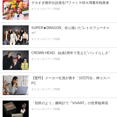
デカすぎ都市伝説発生!?ファミマ45％増量作戦再来
オリコンタイアップ特集
SUPER★DRAGON、自ら描いた”レトロフューチャ
ー”
オリコンタイアップ特集
CROWN HEAD、結成1周年で見えた”バンドらしさ”
オリコンタイアップ特集
【驚愕】メーカー社員が推す「10万円台」神コスパ
PC
オリコンタイアップ特集
「別班のよう」腕時計で『VIVANT』の世界観再現
オリコンタイアップ特集