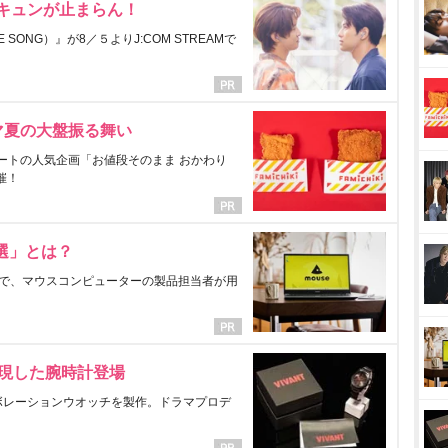
にキュンが止まらん！
ONG）』が8／５よりJ:COM STREAMで
マ夏の大盤振る舞い
ートの人気企画「お値段そのまま おかわり
催！
選」とは？
で、マウスコンピューターの製品担当者が用
表現した腕時計登場
ラボレーションウオッチを製作。ドラマプロデ