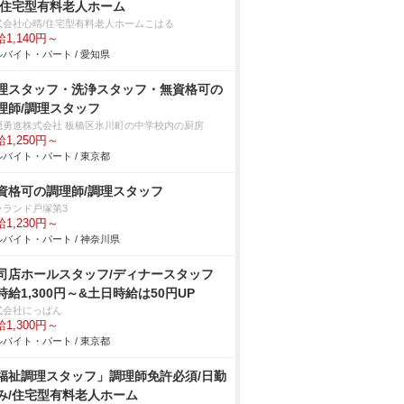
/住宅型有料老人ホーム
式会社心晴/住宅型有料老人ホームこはる
1,140円～
バイト・パート / 愛知県
理スタッフ・洗浄スタッフ・無資格可の
理師/調理スタッフ
隠勇進株式会社 板橋区氷川町の中学校内の厨房
1,250円～
バイト・パート / 東京都
資格可の調理師/調理スタッフ
ラランド戸塚第3
1,230円～
バイト・パート / 神奈川県
司店ホールスタッフ/ディナースタッフ
時給1,300円～&土日時給は50円UP
式会社にっぱん
1,300円～
バイト・パート / 東京都
福祉調理スタッフ」調理師免許必須/日勤
み/住宅型有料老人ホーム