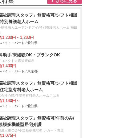
人特集
さらに見る
福祉調理スタッフ」無資格可/シフト相談
/特別養護老人ホーム
会福祉法人ユーアンドアイ/特別養護老人ホーム 額田
里
1,200円～1,280円
バイト・パート / 愛知県
科助手/未経験OK・ブランクOK
イコネクト大森矯正歯科
1,400円
バイト・パート / 東京都
福祉調理スタッフ」無資格可/シフト相談
/住宅型有料老人ホーム
式会社心晴/住宅型有料老人ホームこはる
1,140円～
バイト・パート / 愛知県
福祉調理スタッフ」無資格可/午前のみ/
規模多機能型居宅介護
療法人重仁会/小規模多機能型 レガート青葉
1,075円