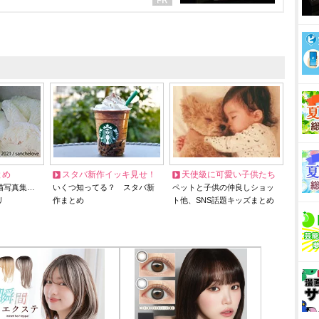
とめ
スタバ新作イッキ見せ！
天使級に可愛い子供たち
猫写真集…
いくつ知ってる？ スタバ新
ペットと子供の仲良しショッ
リ
作まとめ
ト他、SNS話題キッズまとめ