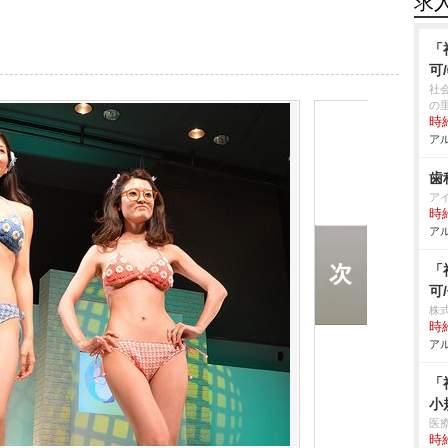
求
「
可
社
の
時給
アル
歯
ア
時給
アル
「
可
株
時給
アル
「
小
医
時給