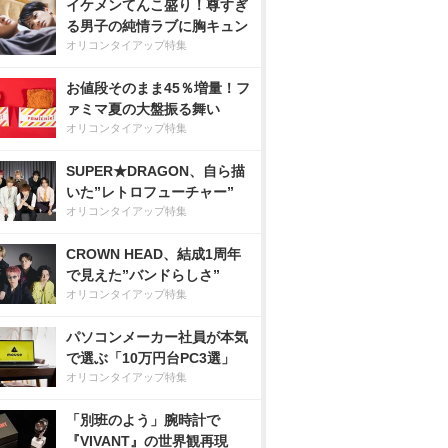
イケメンてんこ盛り！尊すぎ
る男子の純情ラブに胸キュン
オリコンタイアップ特集
お値段そのまま45％増量！フ
ァミマ夏の大盤振る舞い
オリコンタイアップ特集
SUPER★DRAGON、自ら描
いた”レトロフューチャー”
オリコンタイアップ特集
CROWN HEAD、結成1周年
で見えた”バンドらしさ”
オリコンタイアップ特集
パソコンメーカー社員が本気
で選ぶ「10万円台PC3選」
オリコンタイアップ特集
「別班のよう」腕時計で
『VIVANT』の世界観再現