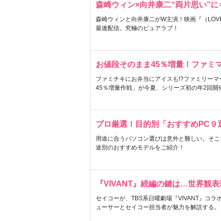
森崎ウィン×向井康二“両片思い”
森崎ウィンと向井康二がW主演！映画『（LOVE S
最速配信。究極のピュアラブ！
お値段そのまま45％増量！ファミ
ファミチキにお弁当にアイスも!?ファミリーマ
45％増量作戦」が今夏、シリーズ初の年2回開
プロ厳選！目的別「おすすめPC９
用途に合うパソコン選びは意外と難しい。そこ
途別のおすすめモデルをご紹介！
『VIVANT』続編の鍵は…世界観
セイコーが、TBS系日曜劇場『VIVANT』コ
ューサーとセイコー担当者が魅力を解説する。