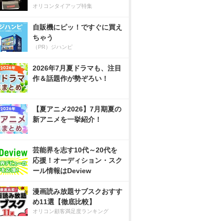
オリコンタイアップ特集
自販機にピッ！ですぐに買え
ちゃう
（PR）ジハンピ
2026年7月夏ドラマも、注目
作＆話題作が勢ぞろい！
【夏アニメ2026】7月期夏の
新アニメを一挙紹介！
芸能界を志す10代～20代を
応援！オーディション・スク
ール情報はDeview
漫画読み放題サブスクおすす
め11選【徹底比較】
オリコン顧客満足度ランキング