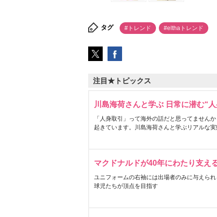
タグ
#トレンド
#elthaトレンド
注目★トピックス
川島海荷さんと学ぶ 日常に潜む“人
「人身取引」って海外の話だと思ってませんか
起きています。川島海荷さんと学ぶリアルな実
マクドナルドが40年にわたり支え
ユニフォームの右袖には出場者のみに与えられ
球児たちが頂点を目指す