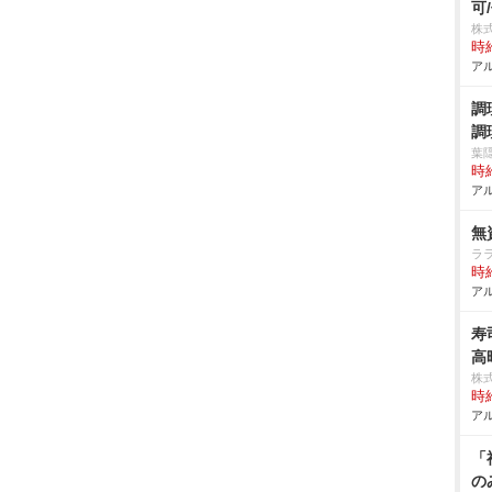
可
株
時給
アル
調
調
葉
時給
アル
無
ラ
時給
アル
寿
高
株
時給
アル
「
の