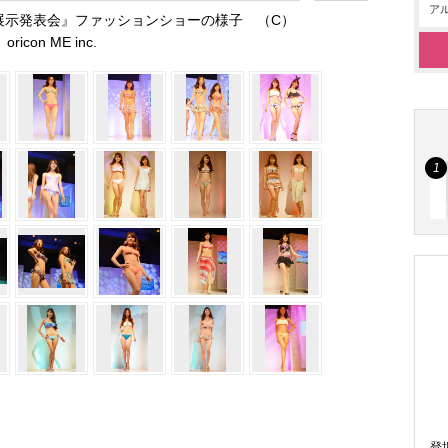
アル
合同展示発表会』ファッションショーの様子 （C）
oricon ME inc.
登