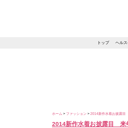
トップ
ヘルス
メイク・コスメ・スキ
ホーム
>
ファッション
>
2014新作水着お披露
2014新作水着お披露目 