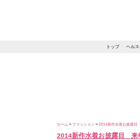
トップ
ヘルス
メイク・コスメ・スキ
ホーム
>
ファッション
>
2014新作水着お披露
2014新作水着お披露目 