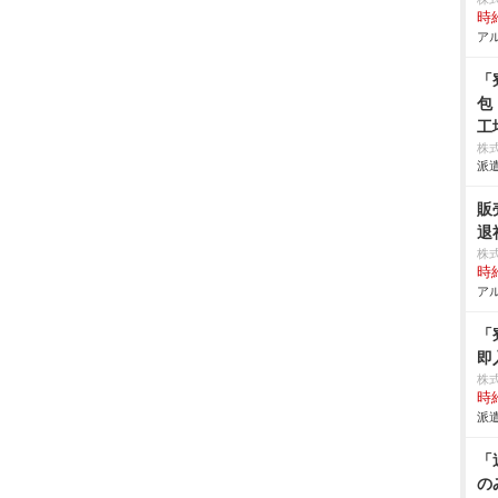
時給
アル
「
包
工
株
派遣
販
退
株
時給
アル
「
即
株
時給
派遣
「
の