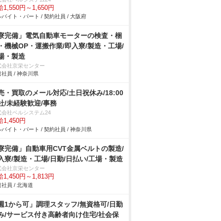
1,550円～1,650円
バイト・パート / 契約社員 / 大阪府
寮完備」電気自動車モーターの検査・梱
・機械OP・運搬作業/即入寮/製造・工場/
場・製造
式会社京栄センター
社員 / 神奈川県
売・買取のメール対応/土日祝休み/18:00
社/未経験歓迎/事務
式会社ベルシステム24
1,450円
バイト・パート / 契約社員 / 神奈川県
寮完備」自動車用CVT金属ベルトの製造/
入寮/製造・工場/日勤/日払い/工場・製造
式会社京栄センター
1,450円～1,813円
社員 / 北海道
週1から可」調理スタッフ/無資格可/日勤
み/サービス付き高齢者向け住宅/社会保