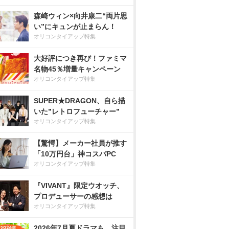
森崎ウィン×向井康二“両片思
い”にキュンが止まらん！
オリコンタイアップ特集
大好評につき再び！ファミマ
名物45％増量キャンペーン
オリコンタイアップ特集
SUPER★DRAGON、自ら描
いた”レトロフューチャー”
オリコンタイアップ特集
【驚愕】メーカー社員が推す
「10万円台」神コスパPC
オリコンタイアップ特集
『VIVANT』限定ウオッチ、
プロデューサーの感想は
オリコンタイアップ特集
2026年7月夏ドラマも、注目