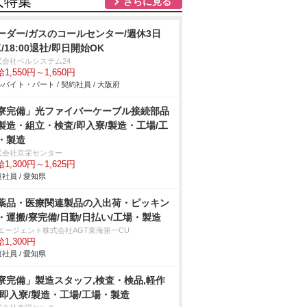
人特集
さらに見る
ーダー/ガスのコールセンター/週休3日
K/18:00退社/即日開始OK
式会社ベルシステム24
1,550円～1,650円
バイト・パート / 契約社員 / 大阪府
寮完備」光ファイバーケーブル接続部品
製造・組立・検査/即入寮/製造・工場/工
・製造
式会社京栄センター
1,300円～1,625円
社員 / 愛知県
薬品・医療関連製品の入出荷・ピッキン
・運搬/寮完備/日勤/日払い/工場・製造
Tエージェント株式会社AGT東海第一CU
1,300円
社員 / 愛知県
寮完備」製造スタッフ,検査・検品,軽作
/即入寮/製造・工場/工場・製造