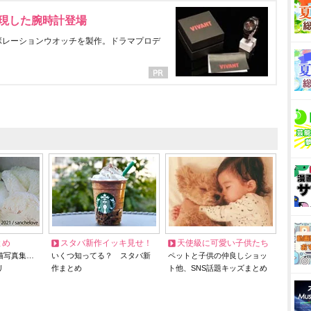
表現した腕時計登場
ラボレーションウオッチを製作。ドラマプロデ
とめ
スタバ新作イッキ見せ！
天使級に可愛い子供たち
猫写真集…
いくつ知ってる？ スタバ新
ペットと子供の仲良しショッ
リ
作まとめ
ト他、SNS話題キッズまとめ