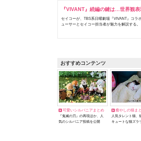
『VIVANT』続編の鍵は…世界観
セイコーが、TBS系日曜劇場『VIVANT』コ
ューサーとセイコー担当者が魅力を解説する。
おすすめコンテンツ
可愛いシルバニアまとめ
癒やしの猫ま
『鬼滅の刃』の再現ほか、人
人気タレント猫、
気のシルバニア投稿を公開
キュートな猫ズラ