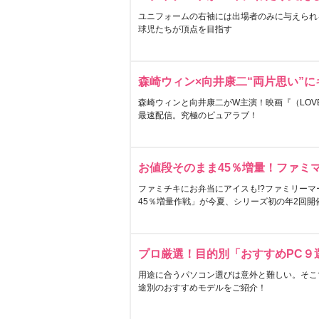
ユニフォームの右袖には出場者のみに与えられ
球児たちが頂点を目指す
森崎ウィン×向井康二“両片思い”
森崎ウィンと向井康二がW主演！映画『（LOVE S
最速配信。究極のピュアラブ！
お値段そのまま45％増量！ファミ
ファミチキにお弁当にアイスも!?ファミリーマ
45％増量作戦」が今夏、シリーズ初の年2回開
プロ厳選！目的別「おすすめPC９
用途に合うパソコン選びは意外と難しい。そこ
途別のおすすめモデルをご紹介！