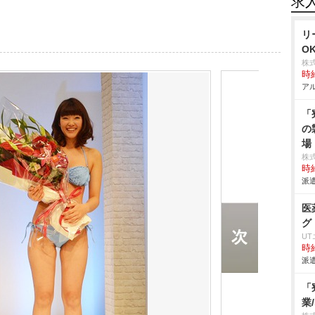
求
リ
O
株
時給
アル
「
の
場
株
時給
派遣
医
グ
U
時給
派遣
「
業