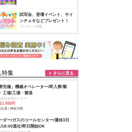
試写会、登壇イベント、サイ
ンチェキなどプレゼント！
プレゼント特集
人特集
さらに見る
寮完備」機械オペレーター/即入寮/製
・工場/工場・製造
式会社京栄センター
1,650円
社員 / 神奈川県
ーダー/ガスのコールセンター/週休3日
K/18:00退社/即日開始OK
式会社ベルシステム24