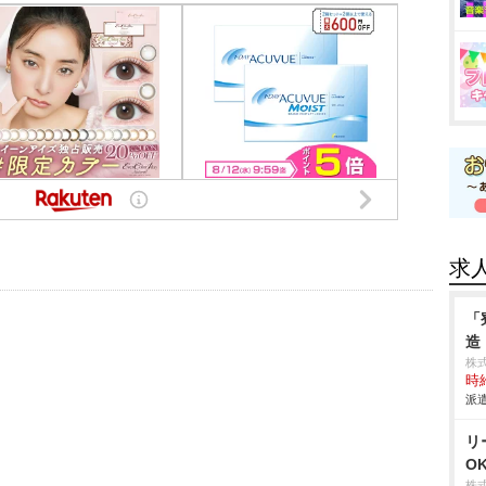
求
「
造
株
時給
派遣
リ
O
株