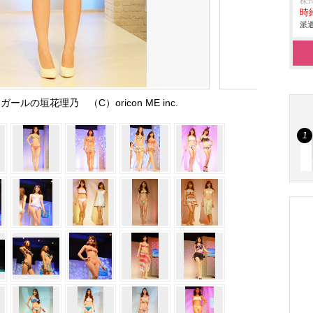
株
時給
派遣
ールの垣花理乃 （C）oricon ME inc.