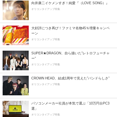
向井康二イケメンすぎ！純愛『（LOVE SONG）』
オリコンタイアップ特集
大好評につき再び！ファミマ名物45％増量キャンペ
ーン
オリコンタイアップ特集
SUPER★DRAGON、自ら描いた”レトロフューチャ
ー”
オリコンタイアップ特集
CROWN HEAD、結成1周年で見えた”バンドらしさ”
オリコンタイアップ特集
パソコンメーカー社員が本気で選ぶ「10万円台PC3
選」
オリコンタイアップ特集