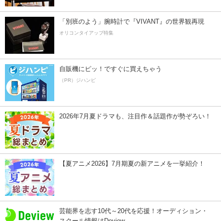
「別班のよう」腕時計で『VIVANT』の世界観再現
オリコンタイアップ特集
自販機にピッ！ですぐに買えちゃう
（PR）ジハンピ
2026年7月夏ドラマも、注目作＆話題作が勢ぞろい！
【夏アニメ2026】7月期夏の新アニメを一挙紹介！
芸能界を志す10代～20代を応援！オーディション・
スクール情報はDeview