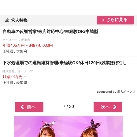
さらに見る
求人特集
自動車の反響営業/来店対応中心/未経験OK/中域型
ネクステージ摂津店
年収406万円～849万8,000円
正社員 / 大阪府
下水処理場での運転維持管理/未経験OK/休日120日/残業ほぼなし
株式会社アイ・メッツ
月給23万円～
正社員 / 愛知県
sponsored by 求人ボックス
7 / 30
前へ
次へ