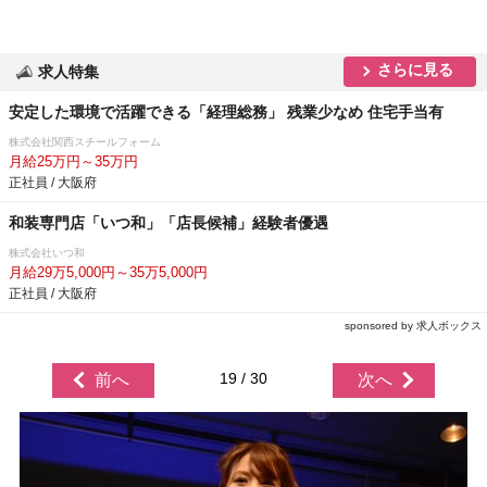
さらに見る
求人特集
安定した環境で活躍できる「経理総務」 残業少なめ 住宅手当有
株式会社関西スチールフォーム
月給25万円～35万円
正社員 / 大阪府
和装専門店「いつ和」「店長候補」経験者優遇
株式会社いつ和
月給29万5,000円～35万5,000円
正社員 / 大阪府
sponsored by 求人ボックス
19 / 30
前へ
次へ