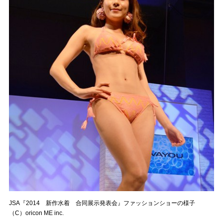
JSA『2014 新作水着 合同展示発表会』ファッションショーの様子
（C）oricon ME inc.