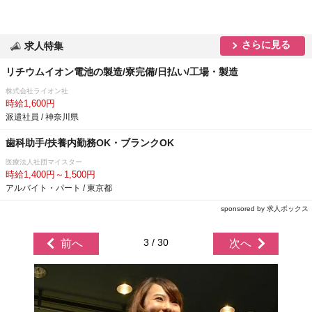
さらに見る
求人特集
リチウムイオン電池の製造/寮完備/日払い/工場・製造
株式会社ライオン社
時給1,600円
派遣社員 / 神奈川県
歯科助手/扶養内勤務OK・ブランクOK
医療法人社団マイスター
時給1,400円～1,500円
アルバイト・パート / 東京都
sponsored by 求人ボックス
3 / 30
前へ
次へ