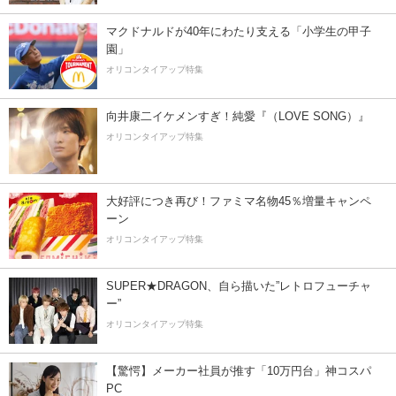
マクドナルドが40年にわたり支える「小学生の甲子
園」
オリコンタイアップ特集
向井康二イケメンすぎ！純愛『（LOVE SONG）』
オリコンタイアップ特集
大好評につき再び！ファミマ名物45％増量キャンペ
ーン
オリコンタイアップ特集
SUPER★DRAGON、自ら描いた”レトロフューチャ
ー”
オリコンタイアップ特集
【驚愕】メーカー社員が推す「10万円台」神コスパ
PC