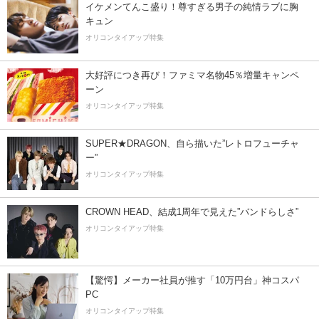
イケメンてんこ盛り！尊すぎる男子の純情ラブに胸
キュン
オリコンタイアップ特集
大好評につき再び！ファミマ名物45％増量キャンペ
ーン
オリコンタイアップ特集
SUPER★DRAGON、自ら描いた”レトロフューチャ
ー”
オリコンタイアップ特集
CROWN HEAD、結成1周年で見えた”バンドらしさ”
オリコンタイアップ特集
【驚愕】メーカー社員が推す「10万円台」神コスパ
PC
オリコンタイアップ特集