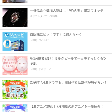
一番似合う登場人物は…『VIVANT』限定ウオッチ
オリコンタイアップ特集
自販機にピッ！ですぐに買えちゃう
（PR）ジハンピ
朝1分貼るだけ！ミルクピールで一日中ずっとうるツ
ヤ肌
（PR）サボリーノ
2026年7月夏ドラマも、注目作＆話題作が勢ぞろい！
【夏アニメ2026】7月期夏の新アニメを一挙紹介！