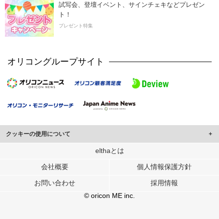
試写会、登壇イベント、サインチェキなどプレゼン
ト！
プレゼント特集
オリコングループサイト
クッキーの使用について
このサイトでは Cookie を使用して、ユーザーに合わせたコンテンツや広告の
elthaとは
表示、ソーシャル メディア機能の提供、広告の表示回数やクリック数の測定を
会社概要
個人情報保護方針
行っています。
また、ユーザーによるサイトの利用状況についても情報を収集し、ソーシャル
お問い合わせ
採用情報
メディアや広告配信、データ解析の各パートナーに提供しています。
各パートナーは、この情報とユーザーが各パートナーに提供した他の情報や、
© oricon ME inc.
ユーザーが各パートナーのサービスを使用したときに収集した他の情報を組み
合わせて使用することがあります。