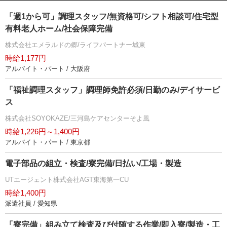
「週1から可」調理スタッフ/無資格可/シフト相談可/住宅型
有料老人ホーム/社会保障完備
株式会社エメラルドの郷/ライフパートナー城東
時給1,177円
アルバイト・パート / 大阪府
「福祉調理スタッフ」調理師免許必須/日勤のみ/デイサービ
ス
株式会社SOYOKAZE/三河島ケアセンターそよ風
時給1,226円～1,400円
アルバイト・パート / 東京都
電子部品の組立・検査/寮完備/日払い/工場・製造
UTエージェント株式会社AGT東海第一CU
時給1,400円
派遣社員 / 愛知県
「寮完備」組み立て検査及び付随する作業/即入寮/製造・工