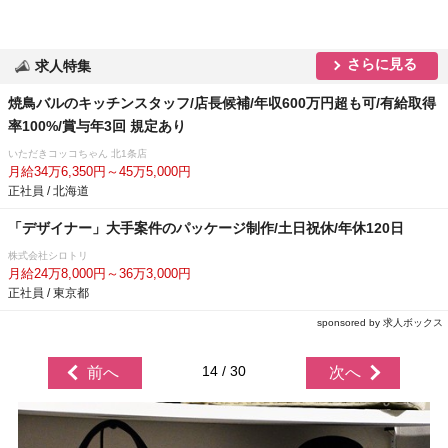
さらに見る
求人特集
焼鳥バルのキッチンスタッフ/店長候補/年収600万円超も可/有給取得
率100%/賞与年3回 規定あり
いただきコッコちゃん 北1条店
月給34万6,350円～45万5,000円
正社員 / 北海道
「デザイナー」大手案件のパッケージ制作/土日祝休/年休120日
株式会社シロトリ
月給24万8,000円～36万3,000円
正社員 / 東京都
sponsored by 求人ボックス
14 / 30
前へ
次へ