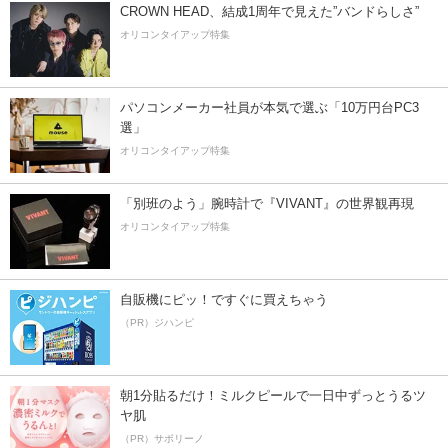
CROWN HEAD、結成1周年で見えた”バンドらしさ”
オリコンタイアップ特集
パソコンメーカー社員が本気で選ぶ「10万円台PC3
選」
オリコンタイアップ特集
「別班のよう」腕時計で『VIVANT』の世界観再現
オリコンタイアップ特集
自販機にピッ！ですぐに買えちゃう
（PR）ジハンピ
朝1分貼るだけ！ミルクピールで一日中ずっとうるツ
ヤ肌
（PR）サボリーノ