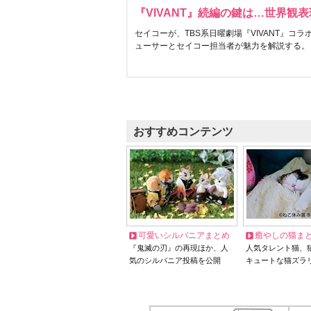
『VIVANT』続編の鍵は…世界観
セイコーが、TBS系日曜劇場『VIVANT』コ
ューサーとセイコー担当者が魅力を解説する。
おすすめコンテンツ
可愛いシルバニアまとめ
癒やしの猫ま
『鬼滅の刃』の再現ほか、人
人気タレント猫、
気のシルバニア投稿を公開
キュートな猫ズラ