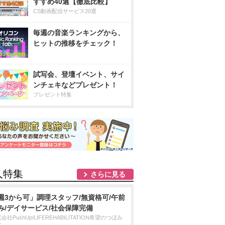
すすめ40選【徹底比較】
CS動画配信サービス20選
毎週の音楽ランキングから、
ヒットの推移をチェック！
試写会、登壇イベント、サイ
ンチェキなどプレゼント！
プレゼント特集
人特集
さらに見る
週3から可」調理スタッフ/無資格可/午前
み/デイサービス/社会保障完備
会社PushUp/LIFEREHABILITATION希望のつぼみ