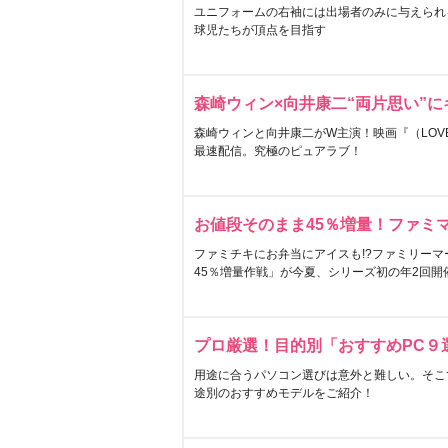
ユニフォームの右袖には出場者のみに与えられ
球児たちが頂点を目指す
森崎ウィン×向井康二“両片思い”
森崎ウィンと向井康二がW主演！映画『（LOVE S
最速配信。究極のピュアラブ！
お値段そのまま45％増量！ファミ
ファミチキにお弁当にアイスも!?ファミリーマ
45％増量作戦」が今夏、シリーズ初の年2回開
プロ厳選！目的別「おすすめPC９
用途に合うパソコン選びは意外と難しい。そこ
途別のおすすめモデルをご紹介！