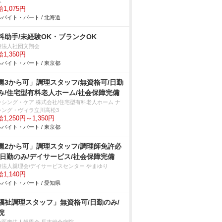
広
1,075円
バイト・パート / 北海道
科助手/未経験OK・ブランクOK
療法人社団文翔会
1,350円
バイト・パート / 東京都
週3から可」調理スタッフ/無資格可/日勤
み/住宅型有料老人ホーム/社会保障完備
ーシング・ケア 株式会社/住宅型有料老人ホーム ナ
シング・ヴィラ立川高松3
1,250円～1,350円
バイト・パート / 東京都
週2から可」調理スタッフ/調理師免許必
/日勤のみ/デイサービス/社会保障完備
療法人親理会/デイサービスセンター やまゆり
1,140円
バイト・パート / 愛知県
福祉調理スタッフ」無資格可/日勤のみ/
院