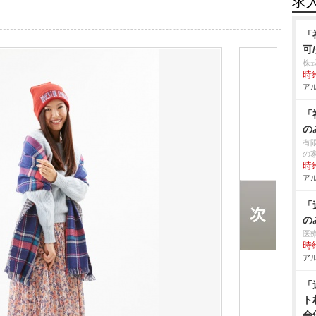
求
「
可
株
時給
アル
「
の
有
の
時給
アル
「
の
医
時給
アル
「
ト
会