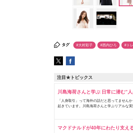
タグ
#大村彩子
#西内ひろ
#ト
注目★トピックス
川島海荷さんと学ぶ 日常に潜む“人
「人身取引」って海外の話だと思ってませんか
起きています。川島海荷さんと学ぶリアルな実
マクドナルドが40年にわたり支え