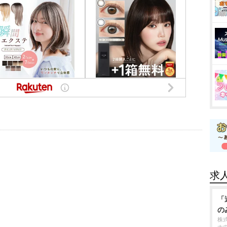
求
「
の
株式