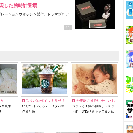
表現した腕時計登場
ラボレーションウオッチを製作。ドラマプロデ
とめ
スタバ新作イッキ見せ！
天使級に可愛い子供たち
猫写真集…
いくつ知ってる？ スタバ新
ペットと子供の仲良しショッ
リ
作まとめ
ト他、SNS話題キッズまとめ