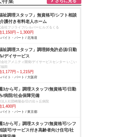
人特集
さらに見る
福祉調理スタッフ」無資格可/シフト相談
/介護付き有料老人ホーム
式会社フジライフ/シルバーヒルズるくる
1,150円～1,300円
バイト・パート / 北海道
福祉調理スタッフ」調理師免許必須/日勤
み/デイサービス
限会社アメニティ開発/デイサービスセンター いこい
家福田
1,177円～1,215円
バイト・パート / 大阪府
週3から可」調理スタッフ/無資格可/日勤
み/病院/社会保障完備
療法人社団崎陽会/日の出ヶ丘病院
1,400円
バイト・パート / 東京都
週1から可」調理スタッフ/無資格可/シフ
相談可/サービス付き高齢者向け住宅/社
保障完備