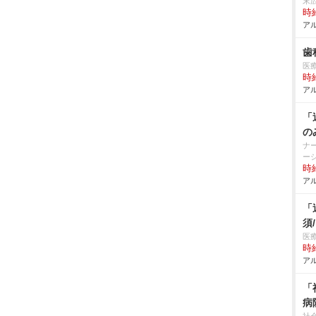
末
時給
アル
歯
医
時給
アル
「
の
ナ
ー
時給
アル
「
須
医
時給
アル
「
病