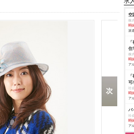
求
空
株
時給
派遣
「
住
株
時給
アル
「
可
社
時給
アル
バ
社
時給
アル