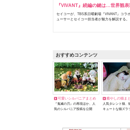
『VIVANT』続編の鍵は…世界観
セイコーが、TBS系日曜劇場『VIVANT』コ
ューサーとセイコー担当者が魅力を解説する。
おすすめコンテンツ
可愛いシルバニアまとめ
癒やしの猫ま
『鬼滅の刃』の再現ほか、人
人気タレント猫、
気のシルバニア投稿を公開
キュートな猫ズラ