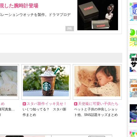
表現した腕時計登場
ラボレーションウオッチを製作。ドラマプロデ
とめ
スタバ新作イッキ見せ！
天使級に可愛い子供たち
猫写真集…
いくつ知ってる？ スタバ新
ペットと子供の仲良しショッ
リ
作まとめ
ト他、SNS話題キッズまとめ