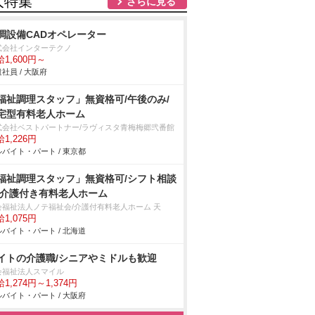
人特集
さらに見る
調設備CADオペレーター
式会社インターテクノ
1,600円～
社員 / 大阪府
福祉調理スタッフ」無資格可/午後のみ/
宅型有料老人ホーム
式会社ベストパートナー/ラヴィスタ青梅梅郷弐番館
1,226円
バイト・パート / 東京都
福祉調理スタッフ」無資格可/シフト相談
/介護付き有料老人ホーム
会福祉法人ノテ福祉会/介護付有料老人ホーム 天
1,075円
バイト・パート / 北海道
イトの介護職/シニアやミドルも歓迎
会福祉法人スマイル
1,274円～1,374円
バイト・パート / 大阪府