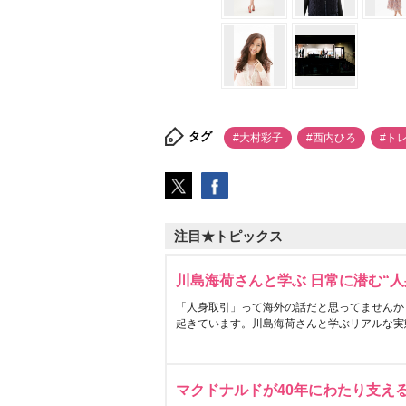
タグ
#大村彩子
#西内ひろ
#ト
注目★トピックス
川島海荷さんと学ぶ 日常に潜む“人
「人身取引」って海外の話だと思ってませんか
起きています。川島海荷さんと学ぶリアルな実
マクドナルドが40年にわたり支え