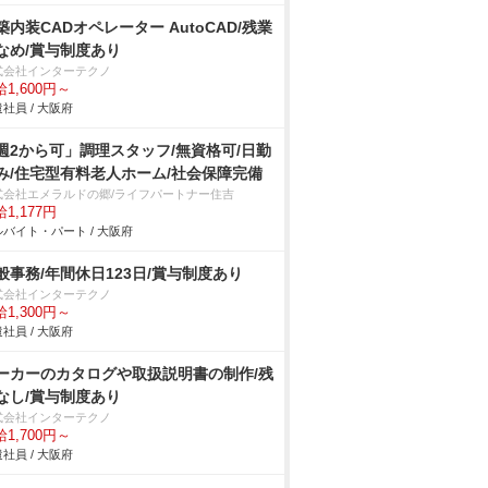
築内装CADオペレーター AutoCAD/残業
なめ/賞与制度あり
式会社インターテクノ
1,600円～
社員 / 大阪府
週2から可」調理スタッフ/無資格可/日勤
み/住宅型有料老人ホーム/社会保障完備
式会社エメラルドの郷/ライフパートナー住吉
1,177円
バイト・パート / 大阪府
般事務/年間休日123日/賞与制度あり
式会社インターテクノ
1,300円～
社員 / 大阪府
ーカーのカタログや取扱説明書の制作/残
なし/賞与制度あり
式会社インターテクノ
1,700円～
社員 / 大阪府