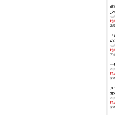
建
少
株
時給
派遣
「
の
株
時給
アル
一
株
時給
派遣
メ
業
株
時給
派遣