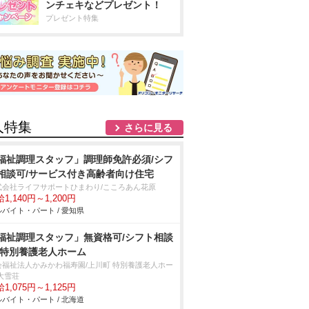
ンチェキなどプレゼント！
プレゼント特集
人特集
さらに見る
福祉調理スタッフ」調理師免許必須/シフ
相談可/サービス付き高齢者向け住宅
式会社ライフサポートひまわり/こころあん花原
1,140円～1,200円
バイト・パート / 愛知県
福祉調理スタッフ」無資格可/シフト相談
/特別養護老人ホーム
会福祉法人かみかわ福寿園/上川町 特別養護老人ホー
大雪荘
1,075円～1,125円
バイト・パート / 北海道