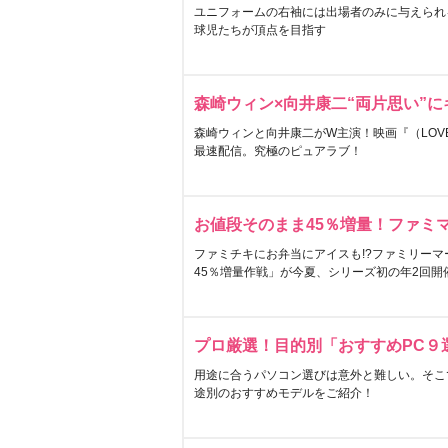
ユニフォームの右袖には出場者のみに与えられ
球児たちが頂点を目指す
森崎ウィン×向井康二“両片思い”
森崎ウィンと向井康二がW主演！映画『（LOVE S
最速配信。究極のピュアラブ！
お値段そのまま45％増量！ファミ
ファミチキにお弁当にアイスも!?ファミリーマ
45％増量作戦」が今夏、シリーズ初の年2回開
プロ厳選！目的別「おすすめPC９
用途に合うパソコン選びは意外と難しい。そこ
途別のおすすめモデルをご紹介！