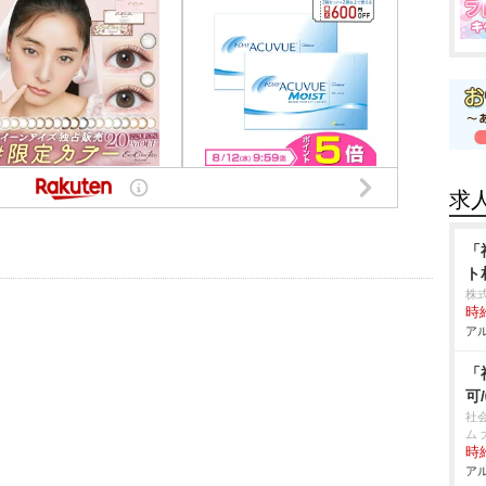
求
「
ト
株
時給
アル
「
可
社
ム 
時給
アル