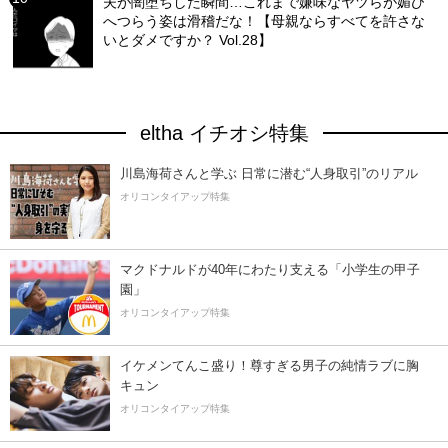
夫が闇堕ちした瞬間…これまで嫌味なヤツらが媚び
へつらう姿は滑稽だな！【母親ならすべてを許さな
いとダメですか？ Vol.28】
eltha イチオシ特集
川島海荷さんと学ぶ 日常に潜む“人身取引”のリアル
オリコンタイアップ特集
マクドナルドが40年にわたり支える「小学生の甲子
園」
オリコンタイアップ特集
イケメンてんこ盛り！尊すぎる男子の純情ラブに胸
キュン
オリコンタイアップ特集