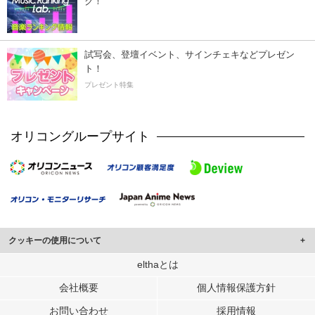
ク！
試写会、登壇イベント、サインチェキなどプレゼン
ト！
プレゼント特集
オリコングループサイト
クッキーの使用について
このサイトでは Cookie を使用して、ユーザーに合わせたコンテンツや広告の
elthaとは
表示、ソーシャル メディア機能の提供、広告の表示回数やクリック数の測定を
会社概要
個人情報保護方針
行っています。
また、ユーザーによるサイトの利用状況についても情報を収集し、ソーシャル
お問い合わせ
採用情報
メディアや広告配信、データ解析の各パートナーに提供しています。