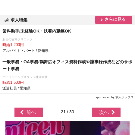
さらに見る
求人特集
歯科助手/未経験OK・扶養内勤務OK
あまの歯科クリニック
時給1,200円
アルバイト・パート / 愛知県
一般事務・OA事務/鶴舞広オフィス資料作成や議事録作成などのサポ
ート事務
パーソルテンプスタッフ株式会社
時給1,500円
派遣社員 / 愛知県
sponsored by 求人ボックス
21 / 30
前へ
次へ