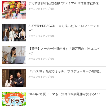
デカすぎ都市伝説発生!?ファミマ45％増量作戦再来
オリコンタイアップ特集
SUPER★DRAGON、自ら描いた”レトロフューチャ
ー”
オリコンタイアップ特集
【驚愕】メーカー社員が推す「10万円台」神コスパ
PC
オリコンタイアップ特集
『VIVANT』限定ウオッチ、プロデューサーの感想は
オリコンタイアップ特集
2026年7月夏ドラマも、注目作＆話題作が勢ぞろい！