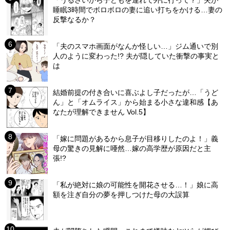
「うるさいから子どもを連れて外に行って？」夫が
睡眠3時間でボロボロの妻に追い打ちをかける…妻の
反撃なるか？
「夫のスマホ画面がなんか怪しい…」ジム通いで別
人のように変わった!? 夫が隠していた衝撃の事実と
は
結婚前提の付き合いに喜ぶよし子だったが…「うど
ん」と「オムライス」から始まる小さな違和感【あ
なたが理解できません Vol.5】
「嫁に問題があるから息子が目移りしたのよ！」義
母の驚きの見解に唖然…嫁の高学歴が原因だと主
張!?
「私が絶対に娘の可能性を開花させる…！」娘に高
額を注ぎ自分の夢を押しつけた母の大誤算