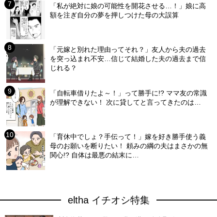
「私が絶対に娘の可能性を開花させる…！」娘に高
額を注ぎ自分の夢を押しつけた母の大誤算
「元嫁と別れた理由ってそれ？」友人から夫の過去
を突っ込まれ不安…信じて結婚した夫の過去まで信
じれる？
「自転車借りたよ～！」って勝手に!? ママ友の常識
が理解できない！ 次に貸してと言ってきたのは…
「育休中でしょ？手伝って！」嫁を好き勝手使う義
母のお願いを断りたい！ 頼みの綱の夫はまさかの無
関心!? 自体は最悪の結末に…
eltha イチオシ特集