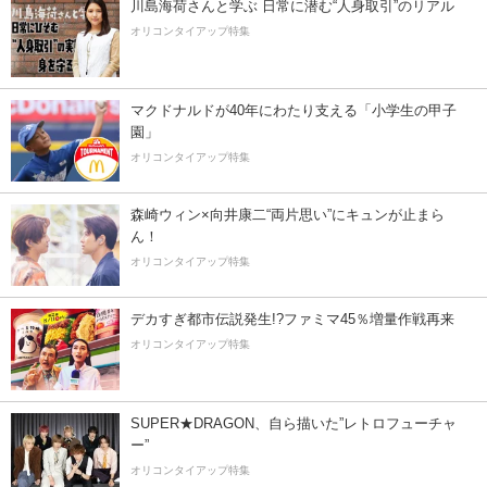
川島海荷さんと学ぶ 日常に潜む“人身取引”のリアル
オリコンタイアップ特集
マクドナルドが40年にわたり支える「小学生の甲子
園」
オリコンタイアップ特集
森崎ウィン×向井康二“両片思い”にキュンが止まら
ん！
オリコンタイアップ特集
デカすぎ都市伝説発生!?ファミマ45％増量作戦再来
オリコンタイアップ特集
SUPER★DRAGON、自ら描いた”レトロフューチャ
ー”
オリコンタイアップ特集