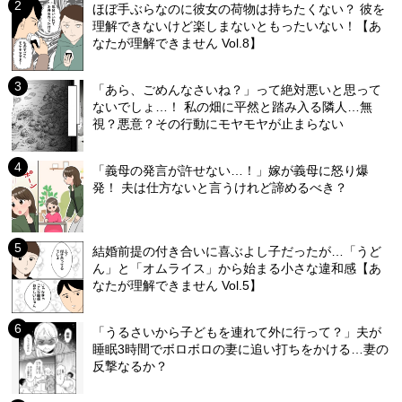
ほぼ手ぶらなのに彼女の荷物は持ちたくない？ 彼を
理解できないけど楽しまないともったいない！【あ
なたが理解できません Vol.8】
「あら、ごめんなさいね？」って絶対悪いと思って
ないでしょ…！ 私の畑に平然と踏み入る隣人…無
視？悪意？その行動にモヤモヤが止まらない
「義母の発言が許せない…！」嫁が義母に怒り爆
発！ 夫は仕方ないと言うけれど諦めるべき？
結婚前提の付き合いに喜ぶよし子だったが…「うど
ん」と「オムライス」から始まる小さな違和感【あ
なたが理解できません Vol.5】
「うるさいから子どもを連れて外に行って？」夫が
睡眠3時間でボロボロの妻に追い打ちをかける…妻の
反撃なるか？