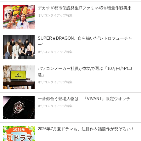
デカすぎ都市伝説発生!?ファミマ45％増量作戦再来
オリコンタイアップ特集
SUPER★DRAGON、自ら描いた”レトロフューチャ
ー”
オリコンタイアップ特集
パソコンメーカー社員が本気で選ぶ「10万円台PC3
選」
オリコンタイアップ特集
一番似合う登場人物は…『VIVANT』限定ウオッチ
オリコンタイアップ特集
2026年7月夏ドラマも、注目作＆話題作が勢ぞろい！