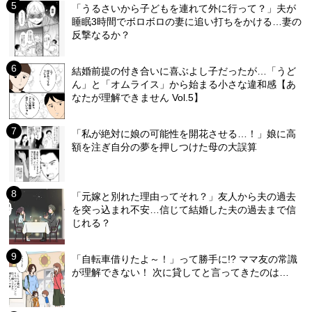
「うるさいから子どもを連れて外に行って？」夫が
睡眠3時間でボロボロの妻に追い打ちをかける…妻の
反撃なるか？
結婚前提の付き合いに喜ぶよし子だったが…「うど
ん」と「オムライス」から始まる小さな違和感【あ
なたが理解できません Vol.5】
「私が絶対に娘の可能性を開花させる…！」娘に高
額を注ぎ自分の夢を押しつけた母の大誤算
「元嫁と別れた理由ってそれ？」友人から夫の過去
を突っ込まれ不安…信じて結婚した夫の過去まで信
じれる？
「自転車借りたよ～！」って勝手に!? ママ友の常識
が理解できない！ 次に貸してと言ってきたのは…