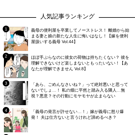
人気記事ランキング
義母の便利屋を卒業してノーストレス！ 離婚から始
まる妻と娘の新たな人生に悔いはなし！【嫁を便利
屋扱いする義母 Vol.44】
ほぼ手ぶらなのに彼女の荷物は持ちたくない？ 彼を
理解できないけど楽しまないともったいない！【あ
なたが理解できません Vol.8】
「あら、ごめんなさいね？」って絶対悪いと思って
ないでしょ…！ 私の畑に平然と踏み入る隣人…無
視？悪意？その行動にモヤモヤが止まらない
「義母の発言が許せない…！」嫁が義母に怒り爆
発！ 夫は仕方ないと言うけれど諦めるべき？