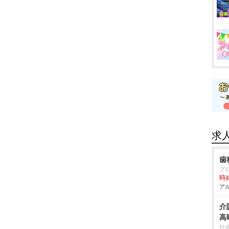
求
歯
ブ
時給
アル
介
高
社