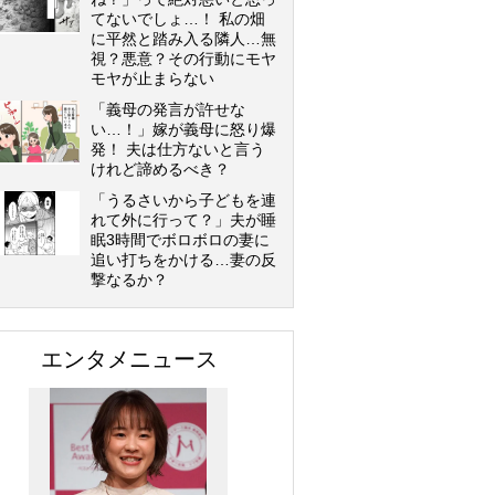
てないでしょ…！ 私の畑
に平然と踏み入る隣人…無
視？悪意？その行動にモヤ
モヤが止まらない
「義母の発言が許せな
い…！」嫁が義母に怒り爆
発！ 夫は仕方ないと言う
けれど諦めるべき？
「うるさいから子どもを連
れて外に行って？」夫が睡
眠3時間でボロボロの妻に
追い打ちをかける…妻の反
撃なるか？
エンタメニュース