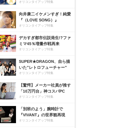
オリコンタイアップ特集
向井康二イケメンすぎ！純愛
『（LOVE SONG）』
オリコンタイアップ特集
デカすぎ都市伝説発生!?ファ
ミマ45％増量作戦再来
オリコンタイアップ特集
SUPER★DRAGON、自ら描
いた”レトロフューチャー”
オリコンタイアップ特集
【驚愕】メーカー社員が推す
「10万円台」神コスパPC
オリコンタイアップ特集
「別班のよう」腕時計で
『VIVANT』の世界観再現
オリコンタイアップ特集