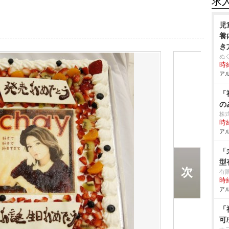
求
児
養
き
ぬ
時給
アル
「
の
株
時給
アル
「
型
有
時給
アル
「
可