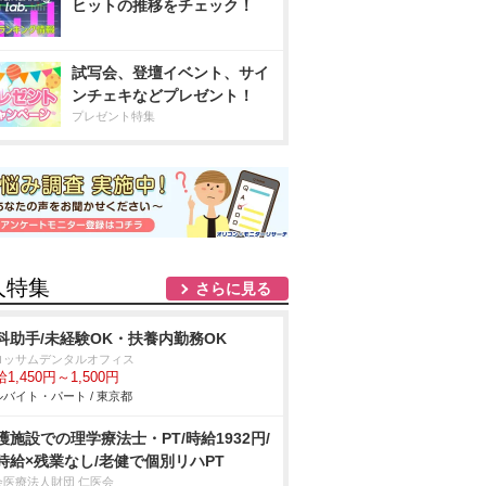
ヒットの推移をチェック！
試写会、登壇イベント、サイ
ンチェキなどプレゼント！
プレゼント特集
人特集
さらに見る
科助手/未経験OK・扶養内勤務OK
ロッサムデンタルオフィス
1,450円～1,500円
バイト・パート / 東京都
護施設での理学療法士・PT/時給1932円/
時給×残業なし/老健で個別リハPT
会医療法人財団 仁医会