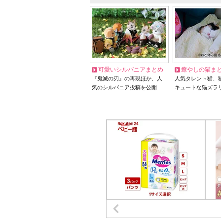
可愛いシルバニアまとめ
癒やしの猫ま
『鬼滅の刃』の再現ほか、人
人気タレント猫、
気のシルバニア投稿を公開
キュートな猫ズラ