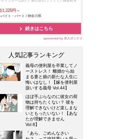
ラティブホーム&ケア 株式会社/ファミリア鎌倉材木
1,225円～
バイト・パート / 神奈川県
続きはこちら
sponsored by 求人ボックス
人気記事ランキング
義母の便利屋を卒業してノ
ーストレス！ 離婚から始
まる妻と娘の新たな人生に
悔いはなし！【嫁を便利屋
扱いする義母 Vol.44】
ほぼ手ぶらなのに彼女の荷
物は持ちたくない？ 彼を
理解できないけど楽しまな
いともったいない！【あな
たが理解できません
Vol.8】
「あら、ごめんなさい
ね？」って絶対悪いと思っ