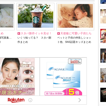
とめ
スタバ新作イッキ見せ！
天使級に可愛い子供たち
猫写真集…
いくつ知ってる？ スタバ新
ペットと子供の仲良しショッ
リ
作まとめ
ト他、SNS話題キッズまとめ