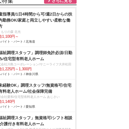
人特集
さらに見る
童指導員/1日4時間から可/週2日からの扶
内勤務OK/家庭と両立しやすい柔軟な働
方
くもりの森 北光
1,100円～
バイト・パート / 北海道
福祉調理スタッフ」調理師免許必須/日勤
み/住宅型有料老人ホーム
式会社川島コーポレーション/サニーライフ大井松田
1,225円～1,300円
バイト・パート / 神奈川県
未経験OK」調理スタッフ/無資格可/住宅
有料老人ホーム/社会保障完備
限会社愛和/住宅型有料老人ホーム あじさい
1,140円
バイト・パート / 愛知県
福祉調理スタッフ」無資格可/シフト相談
/介護付き有料老人ホーム