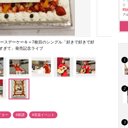
ナ
座
時給
アル
ースデーケーキ＝7枚目のシングル「好きで好きで好
すぎて」発売記念ライブ
イター
#新譜
#音楽イベント