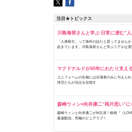
注目★トピックス
川島海荷さんと学ぶ 日常に潜む“人
「人身取引」って海外の話だと思ってませんか
起きています。川島海荷さんと学ぶリアルな実
マクドナルドが40年にわたり支え
ユニフォームの右袖には出場者のみに与えられ
球児たちが頂点を目指す
森崎ウィン×向井康二“両片思い”
森崎ウィンと向井康二がW主演！映画『（LOVE S
最速配信。究極のピュアラブ！