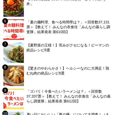
丼」
「夏の麺料理、食べる時間帯は？」＜回答数37,131
票＞【教えて！ みんなの衣食住「みんなの暮らし調
査隊」結果発表 第610回】
【夏野菜の王様！】苦みがクセになる！ピーマンの
絶品レシピ8選
【驚きのやわらかさ！】ヘルシーなのに大満足！鶏
むね肉の絶品レシピ8選
「ズバリ！今食べたいラーメンは？」＜回答数
37,337票＞【教えて！ みんなの衣食住「みんなの暮
らし調査隊」結果発表 第612回】
暑い日においしい「夏の麺」について大調査！（ま