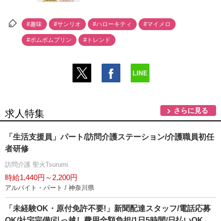
#趣味
#サンリオ
#ハローキティ
#マイメロ
#ポムポムプリン
#トレンド
さらに見る
求人特集
「生活支援員」パート/訪問介護ステーション/介護職員初任
者研修
訪問介護 聖火Tsurumi
時給1,440円～2,200円
アルバイト・パート / 神奈川県
「未経験OK・原付免許不要!」新聞配達スタッフ/電話応募
OK/社宅完備/引っ越し費用全額負担/1日5時間/日払いOK