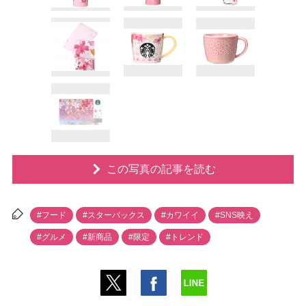
この写真の記事を読む
#フード
#スターバックス
#カワイイ
#SNS映え
#グルメ
#新商品
#限定
#トレンド