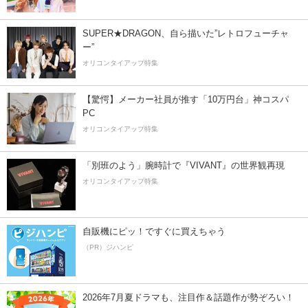
SUPER★DRAGON、自ら描いた”レトロフューチャ
ー”
オリコンタイアップ特集
【驚愕】メーカー社員が推す「10万円台」神コスパ
PC
オリコンタイアップ特集
「別班のよう」腕時計で『VIVANT』の世界観再現
オリコンタイアップ特集
自販機にピッ！ですぐに買えちゃう
（PR）ジハンピ
2026年7月夏ドラマも、注目作＆話題作が勢ぞろい！