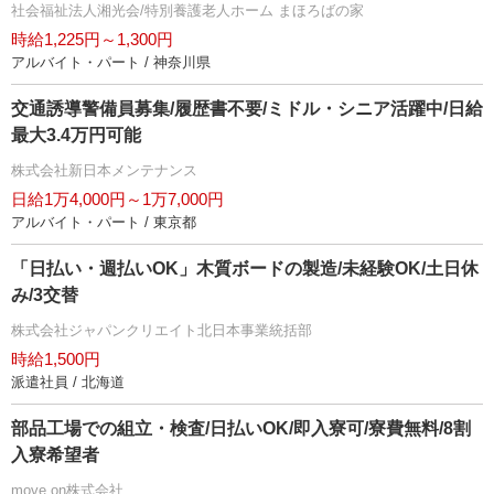
社会福祉法人湘光会/特別養護老人ホーム まほろばの家
時給1,225円～1,300円
アルバイト・パート / 神奈川県
交通誘導警備員募集/履歴書不要/ミドル・シニア活躍中/日給
最大3.4万円可能
株式会社新日本メンテナンス
日給1万4,000円～1万7,000円
アルバイト・パート / 東京都
「日払い・週払いOK」木質ボードの製造/未経験OK/土日休
み/3交替
株式会社ジャパンクリエイト北日本事業統括部
時給1,500円
派遣社員 / 北海道
部品工場での組立・検査/日払いOK/即入寮可/寮費無料/8割
入寮希望者
move on株式会社