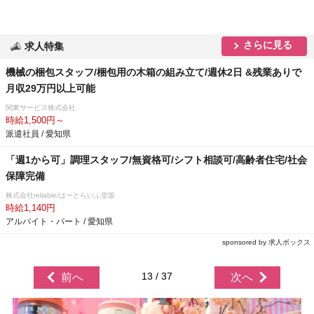
さらに見る
求人特集
機械の梱包スタッフ/梱包用の木箱の組み立て/週休2日 &残業ありで
月収29万円以上可能
関東サービス株式会社
時給1,500円～
派遣社員 / 愛知県
「週1から可」調理スタッフ/無資格可/シフト相談可/高齢者住宅/社会
保障完備
株式会社reliable/はーとらいふ堂坂
時給1,140円
アルバイト・パート / 愛知県
sponsored by 求人ボックス
13 / 37
前へ
次へ