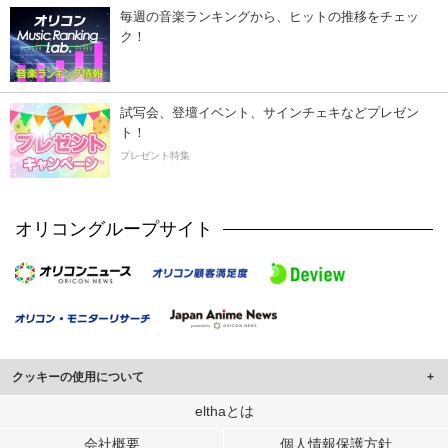
毎週の音楽ランキングから、ヒットの推移をチェッ
ク！
試写会、登壇イベント、サインチェキなどプレゼン
ト！
プレゼント特集
オリコングループサイト
クッキーの使用について
このサイトでは Cookie を使用して、ユーザーに合わせたコンテンツや広告の
elthaとは
表示、ソーシャル メディア機能の提供、広告の表示回数やクリック数の測定を
会社概要
個人情報保護方針
行っています。