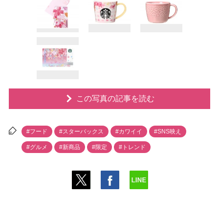
この写真の記事を読む
#フード
#スターバックス
#カワイイ
#SNS映え
#グルメ
#新商品
#限定
#トレンド