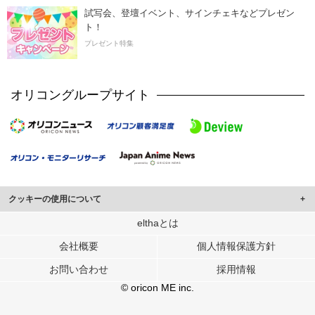
試写会、登壇イベント、サインチェキなどプレゼン
ト！
プレゼント特集
オリコングループサイト
クッキーの使用について
このサイトでは Cookie を使用して、ユーザーに合わせたコンテンツや広告の
elthaとは
表示、ソーシャル メディア機能の提供、広告の表示回数やクリック数の測定を
会社概要
個人情報保護方針
行っています。
また、ユーザーによるサイトの利用状況についても情報を収集し、ソーシャル
お問い合わせ
採用情報
メディアや広告配信、データ解析の各パートナーに提供しています。
各パートナーは、この情報とユーザーが各パートナーに提供した他の情報や、
© oricon ME inc.
ユーザーが各パートナーのサービスを使用したときに収集した他の情報を組み
合わせて使用することがあります。