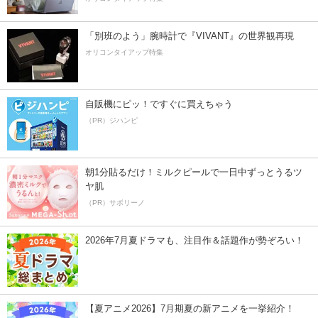
「別班のよう」腕時計で『VIVANT』の世界観再現
オリコンタイアップ特集
自販機にピッ！ですぐに買えちゃう
（PR）ジハンピ
朝1分貼るだけ！ミルクピールで一日中ずっとうるツ
ヤ肌
（PR）サボリーノ
2026年7月夏ドラマも、注目作＆話題作が勢ぞろい！
【夏アニメ2026】7月期夏の新アニメを一挙紹介！