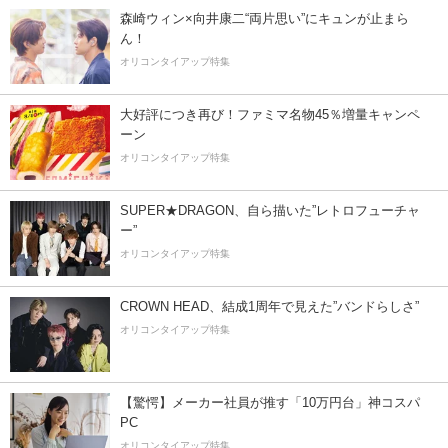
森崎ウィン×向井康二“両片思い”にキュンが止まら
ん！
オリコンタイアップ特集
大好評につき再び！ファミマ名物45％増量キャンペ
ーン
オリコンタイアップ特集
SUPER★DRAGON、自ら描いた”レトロフューチャ
ー”
オリコンタイアップ特集
CROWN HEAD、結成1周年で見えた”バンドらしさ”
オリコンタイアップ特集
【驚愕】メーカー社員が推す「10万円台」神コスパ
PC
オリコンタイアップ特集