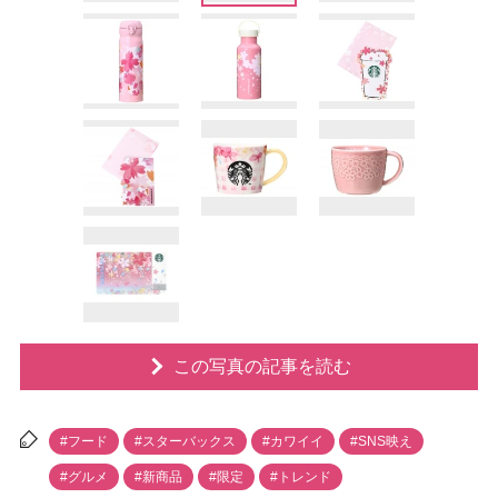
この写真の記事を読む
#フード
#スターバックス
#カワイイ
#SNS映え
#グルメ
#新商品
#限定
#トレンド