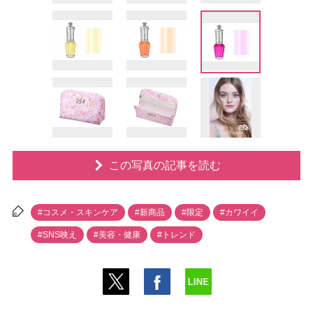
この写真の記事を読む
#コスメ・スキンケア
#新商品
#限定
#カワイイ
#SNS映え
#美容・健康
#トレンド