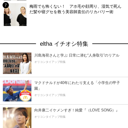
梅雨でも怖くない！ アホ毛や顔周り、湿気で死ん
だ髪や寝グセを救う美容師直伝のリカバリー術
eltha イチオシ特集
川島海荷さんと学ぶ 日常に潜む“人身取引”のリアル
オリコンタイアップ特集
マクドナルドが40年にわたり支える「小学生の甲子
園」
オリコンタイアップ特集
向井康二イケメンすぎ！純愛『（LOVE SONG）』
オリコンタイアップ特集