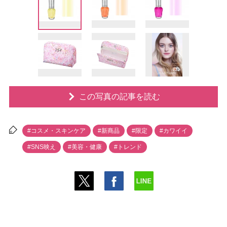
この写真の記事を読む
#コスメ・スキンケア
#新商品
#限定
#カワイイ
#SNS映え
#美容・健康
#トレンド