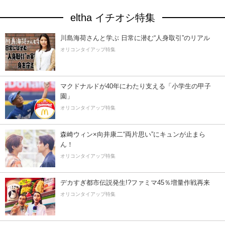
eltha イチオシ特集
川島海荷さんと学ぶ 日常に潜む“人身取引”のリアル
オリコンタイアップ特集
マクドナルドが40年にわたり支える「小学生の甲子
園」
オリコンタイアップ特集
森崎ウィン×向井康二“両片思い”にキュンが止まら
ん！
オリコンタイアップ特集
デカすぎ都市伝説発生!?ファミマ45％増量作戦再来
オリコンタイアップ特集