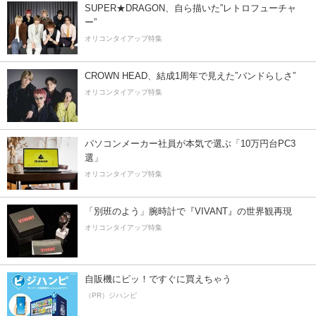
SUPER★DRAGON、自ら描いた”レトロフューチャ
ー”
オリコンタイアップ特集
CROWN HEAD、結成1周年で見えた”バンドらしさ”
オリコンタイアップ特集
パソコンメーカー社員が本気で選ぶ「10万円台PC3
選」
オリコンタイアップ特集
「別班のよう」腕時計で『VIVANT』の世界観再現
オリコンタイアップ特集
自販機にピッ！ですぐに買えちゃう
（PR）ジハンピ