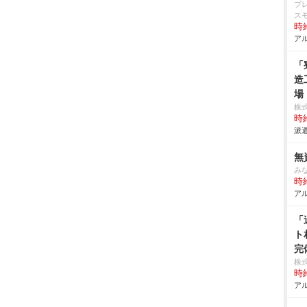
プ
ス
時給
アル
「
造
場
株
時給
派遣
無
み
時給
アル
「
ト
完
株
時給
アル