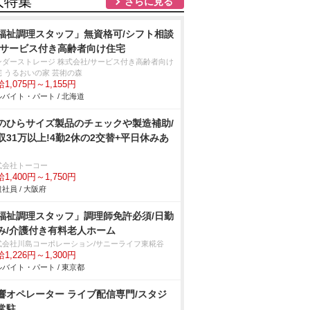
人特集
さらに見る
福祉調理スタッフ」無資格可/シフト相談
/サービス付き高齢者向け住宅
ンダーストレージ 株式会社/サービス付き高齢者向け
宅 うるおいの家 芸術の森
1,075円～1,155円
バイト・パート / 北海道
のひらサイズ製品のチェックや製造補助/
収31万以上!4勤2休の2交替+平日休みあ
式会社トーコー
1,400円～1,750円
社員 / 大阪府
福祉調理スタッフ」調理師免許必須/日勤
み/介護付き有料老人ホーム
式会社川島コーポレーション/サニーライフ東糀谷
1,226円～1,300円
バイト・パート / 東京都
響オペレーター ライブ配信専門/スタジ
常駐