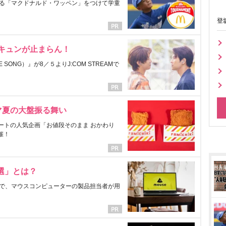
る「マクドナルド・ワッペン」をつけて学童
登
にキュンが止まらん！
ONG）』が8／５よりJ:COM STREAMで
マ夏の大盤振る舞い
ートの人気企画「お値段そのまま おかわり
催！
選」とは？
で、マウスコンピューターの製品担当者が用