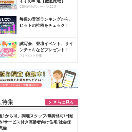
すすめ40選【徹底比較】
CS動画配信サービス20選
毎週の音楽ランキングから、
ヒットの推移をチェック！
試写会、登壇イベント、サイ
ンチェキなどプレゼント！
プレゼント特集
人特集
さらに見る
週1から可」調理スタッフ/無資格可/日勤
み/サービス付き高齢者向け住宅/社会保
完備