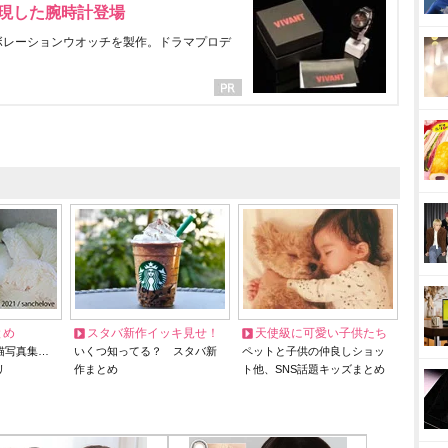
表現した腕時計登場
ラボレーションウオッチを製作。ドラマプロデ
とめ
スタバ新作イッキ見せ！
天使級に可愛い子供たち
猫写真集…
いくつ知ってる？ スタバ新
ペットと子供の仲良しショッ
リ
作まとめ
ト他、SNS話題キッズまとめ