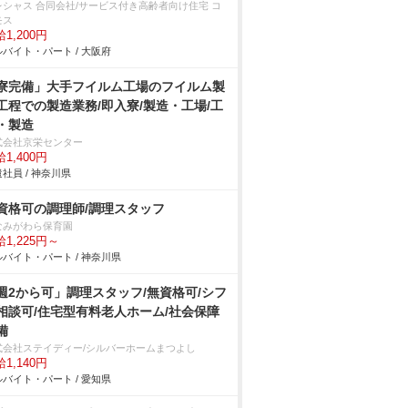
レシャス 合同会社/サービス付き高齢者向け住宅 コ
モス
1,200円
バイト・パート / 大阪府
寮完備」大手フイルム工場のフイルム製
工程での製造業務/即入寮/製造・工場/工
・製造
式会社京栄センター
1,400円
社員 / 神奈川県
資格可の調理師/調理スタッフ
なみがわら保育園
1,225円～
バイト・パート / 神奈川県
週2から可」調理スタッフ/無資格可/シフ
相談可/住宅型有料老人ホーム/社会保障
備
式会社ステイディー/シルバーホームまつよし
1,140円
バイト・パート / 愛知県