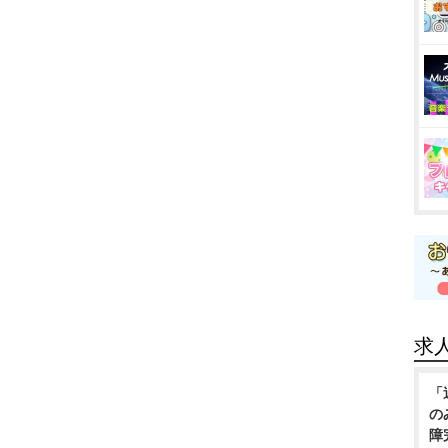
求
「
の
障