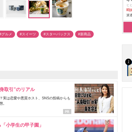
ヒ
時給
派遣
#グルメ
#スイーツ
#スターバックス
#新商品
身取引”のリアル
？実は恋愛や悪質ホスト、SNSの投稿からも
態。
る「小学生の甲子園」