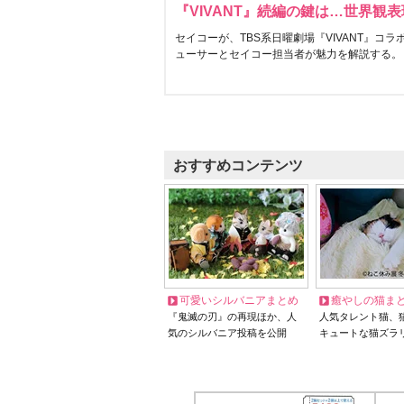
『VIVANT』続編の鍵は…世界観
セイコーが、TBS系日曜劇場『VIVANT』コ
ューサーとセイコー担当者が魅力を解説する。
おすすめコンテンツ
可愛いシルバニアまとめ
癒やしの猫ま
『鬼滅の刃』の再現ほか、人
人気タレント猫、
気のシルバニア投稿を公開
キュートな猫ズラ