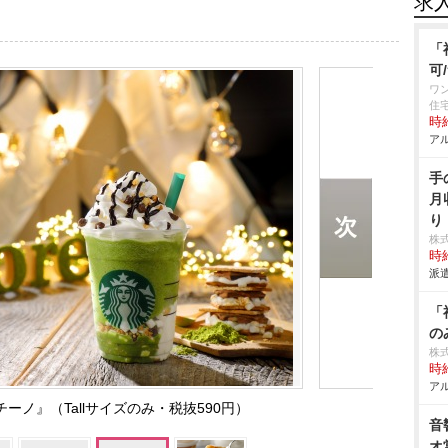
求
「
可
ワ
住
時給
アル
手
月
り
株
時給
派遣
「
の
株
時給
アル
チーノ』（Tallサイズのみ・税抜590円）
音
オ