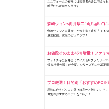
ユニフォームの右袖には出場者のみに与えられ
球児たちが頂点を目指す
森崎ウィン×向井康二“両片思い”
森崎ウィンと向井康二がW主演！映画『（LOVE S
最速配信。究極のピュアラブ！
お値段そのまま45％増量！ファミ
ファミチキにお弁当にアイスも!?ファミリーマ
45％増量作戦」が今夏、シリーズ初の年2回開
プロ厳選！目的別「おすすめPC９
用途に合うパソコン選びは意外と難しい。そこ
途別のおすすめモデルをご紹介！