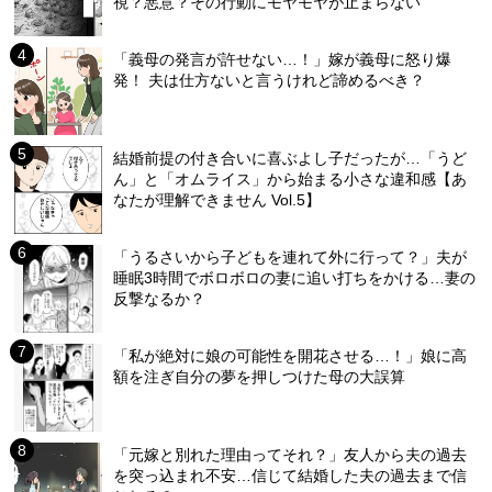
視？悪意？その行動にモヤモヤが止まらない
「義母の発言が許せない…！」嫁が義母に怒り爆
発！ 夫は仕方ないと言うけれど諦めるべき？
結婚前提の付き合いに喜ぶよし子だったが…「うど
ん」と「オムライス」から始まる小さな違和感【あ
なたが理解できません Vol.5】
「うるさいから子どもを連れて外に行って？」夫が
睡眠3時間でボロボロの妻に追い打ちをかける…妻の
反撃なるか？
「私が絶対に娘の可能性を開花させる…！」娘に高
額を注ぎ自分の夢を押しつけた母の大誤算
「元嫁と別れた理由ってそれ？」友人から夫の過去
を突っ込まれ不安…信じて結婚した夫の過去まで信