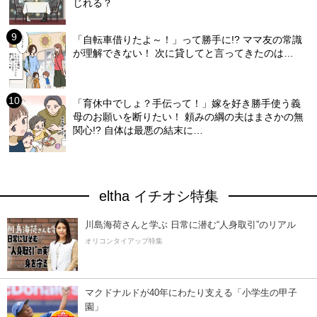
じれる？
「自転車借りたよ～！」って勝手に!? ママ友の常識
が理解できない！ 次に貸してと言ってきたのは…
「育休中でしょ？手伝って！」嫁を好き勝手使う義
母のお願いを断りたい！ 頼みの綱の夫はまさかの無
関心!? 自体は最悪の結末に…
eltha イチオシ特集
川島海荷さんと学ぶ 日常に潜む“人身取引”のリアル
オリコンタイアップ特集
マクドナルドが40年にわたり支える「小学生の甲子
園」