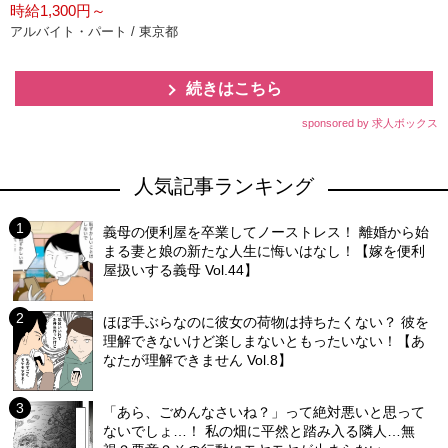
時給1,300円～
アルバイト・パート / 東京都
続きはこちら
sponsored by 求人ボックス
人気記事ランキング
義母の便利屋を卒業してノーストレス！ 離婚から始
まる妻と娘の新たな人生に悔いはなし！【嫁を便利
屋扱いする義母 Vol.44】
ほぼ手ぶらなのに彼女の荷物は持ちたくない？ 彼を
理解できないけど楽しまないともったいない！【あ
なたが理解できません Vol.8】
「あら、ごめんなさいね？」って絶対悪いと思って
ないでしょ…！ 私の畑に平然と踏み入る隣人…無