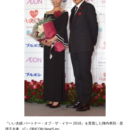
『いい夫婦 パートナー・オブ・ザ・イヤー 2018』を受賞した陣内孝則・恵
理子夫妻 （C）ORICON NewS inc.