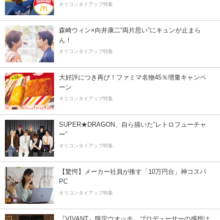
オリコンタイアップ特集
森崎ウィン×向井康二“両片思い”にキュンが止まら
ん！
オリコンタイアップ特集
大好評につき再び！ファミマ名物45％増量キャンペ
ーン
オリコンタイアップ特集
SUPER★DRAGON、自ら描いた”レトロフューチャ
ー”
オリコンタイアップ特集
【驚愕】メーカー社員が推す「10万円台」神コスパ
PC
オリコンタイアップ特集
『VIVANT』限定ウオッチ、プロデューサーの感想は