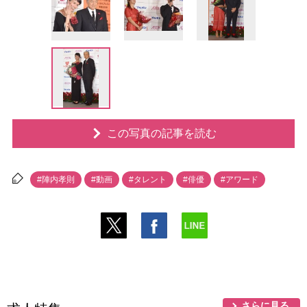
この写真の記事を読む
#陣内孝則
#動画
#タレント
#俳優
#アワード
さらに見る