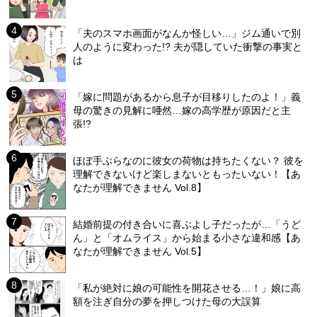
「夫のスマホ画面がなんか怪しい…」ジム通いで別
人のように変わった!? 夫が隠していた衝撃の事実と
は
「嫁に問題があるから息子が目移りしたのよ！」義
母の驚きの見解に唖然…嫁の高学歴が原因だと主
張!?
ほぼ手ぶらなのに彼女の荷物は持ちたくない？ 彼を
理解できないけど楽しまないともったいない！【あ
なたが理解できません Vol.8】
結婚前提の付き合いに喜ぶよし子だったが…「うど
ん」と「オムライス」から始まる小さな違和感【あ
なたが理解できません Vol.5】
「私が絶対に娘の可能性を開花させる…！」娘に高
額を注ぎ自分の夢を押しつけた母の大誤算