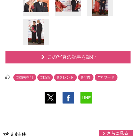
この写真の記事を読む
#陣内孝則
#動画
#タレント
#俳優
#アワード
さらに見る
求人特集