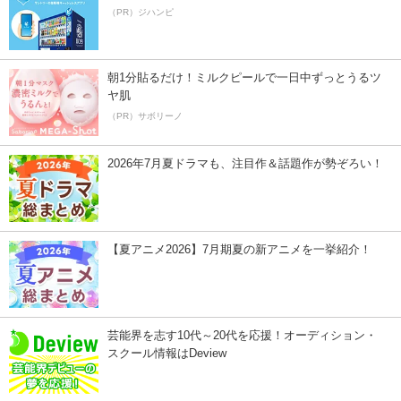
（PR）ジハンピ
朝1分貼るだけ！ミルクピールで一日中ずっとうるツ
ヤ肌
（PR）サボリーノ
2026年7月夏ドラマも、注目作＆話題作が勢ぞろい！
【夏アニメ2026】7月期夏の新アニメを一挙紹介！
芸能界を志す10代～20代を応援！オーディション・
スクール情報はDeview