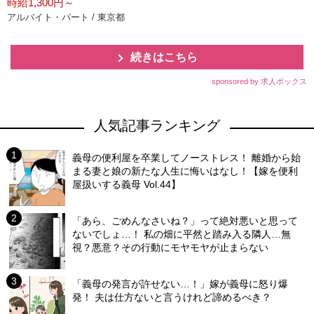
時給1,300円～
アルバイト・パート / 東京都
続きはこちら
sponsored by 求人ボックス
人気記事ランキング
義母の便利屋を卒業してノーストレス！ 離婚から始
まる妻と娘の新たな人生に悔いはなし！【嫁を便利
屋扱いする義母 Vol.44】
「あら、ごめんなさいね？」って絶対悪いと思って
ないでしょ…！ 私の畑に平然と踏み入る隣人…無
視？悪意？その行動にモヤモヤが止まらない
「義母の発言が許せない…！」嫁が義母に怒り爆
発！ 夫は仕方ないと言うけれど諦めるべき？