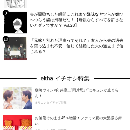
夫が闇堕ちした瞬間…これまで嫌味なヤツらが媚び
へつらう姿は滑稽だな！【母親ならすべてを許さな
いとダメですか？ Vol.28】
「元嫁と別れた理由ってそれ？」友人から夫の過去
を突っ込まれ不安…信じて結婚した夫の過去まで信
じれる？
eltha イチオシ特集
森崎ウィン×向井康二“両片思い”にキュンが止まら
ん！
オリコンタイアップ特集
お値段そのまま45％増量！ファミマ夏の大盤振る舞
い