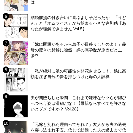
は
結婚前提の付き合いに喜ぶよし子だったが…「うど
ん」と「オムライス」から始まる小さな違和感【あ
なたが理解できません Vol.5】
「嫁に問題があるから息子が目移りしたのよ！」義
母の驚きの見解に唖然…嫁の高学歴が原因だと主
張!?
「私が絶対に娘の可能性を開花させる…！」娘に高
額を注ぎ自分の夢を押しつけた母の大誤算
夫が闇堕ちした瞬間…これまで嫌味なヤツらが媚び
へつらう姿は滑稽だな！【母親ならすべてを許さな
いとダメですか？ Vol.28】
「元嫁と別れた理由ってそれ？」友人から夫の過去
を突っ込まれ不安…信じて結婚した夫の過去まで信