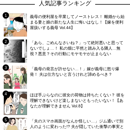
人気記事ランキング
義母の便利屋を卒業してノーストレス！ 離婚から始
まる妻と娘の新たな人生に悔いはなし！【嫁を便利
屋扱いする義母 Vol.44】
「あら、ごめんなさいね？」って絶対悪いと思って
ないでしょ…！ 私の畑に平然と踏み入る隣人…無
視？悪意？その行動にモヤモヤが止まらない
「義母の発言が許せない…！」嫁が義母に怒り爆
発！ 夫は仕方ないと言うけれど諦めるべき？
ほぼ手ぶらなのに彼女の荷物は持ちたくない？ 彼を
理解できないけど楽しまないともったいない！【あ
なたが理解できません Vol.8】
「夫のスマホ画面がなんか怪しい…」ジム通いで別
人のように変わった!? 夫が隠していた衝撃の事実と