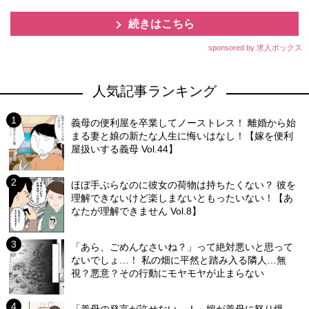
続きはこちら
sponsored by 求人ボックス
人気記事ランキング
義母の便利屋を卒業してノーストレス！ 離婚から始
まる妻と娘の新たな人生に悔いはなし！【嫁を便利
屋扱いする義母 Vol.44】
ほぼ手ぶらなのに彼女の荷物は持ちたくない？ 彼を
理解できないけど楽しまないともったいない！【あ
なたが理解できません Vol.8】
「あら、ごめんなさいね？」って絶対悪いと思って
ないでしょ…！ 私の畑に平然と踏み入る隣人…無
視？悪意？その行動にモヤモヤが止まらない