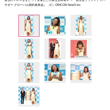
金色のドレスをまとって登場した大坂なおみ選手 ＝『資生堂ブランドアンバ
サダー グローバル契約発表会』 （C）ORICON NewS inc.