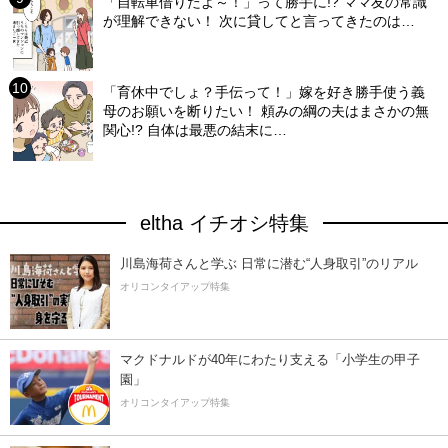
「自転車借りたよ～！」って勝手に!? ママ友の常識
が理解できない！ 次に貸してと言ってきたのは…
「育休中でしょ？手伝って！」嫁を好き勝手使う義
母のお願いを断りたい！ 頼みの綱の夫はまさかの無
関心!? 自体は最悪の結末に…
eltha イチオシ特集
川島海荷さんと学ぶ 日常に潜む“人身取引”のリアル
オリコンタイアップ特集
マクドナルドが40年にわたり支える「小学生の甲子
園」
オリコンタイアップ特集