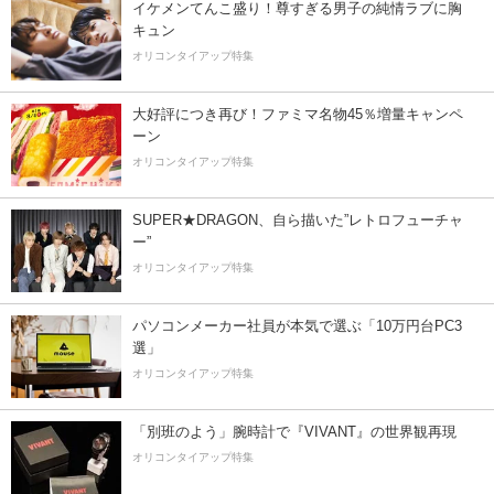
イケメンてんこ盛り！尊すぎる男子の純情ラブに胸
キュン
オリコンタイアップ特集
大好評につき再び！ファミマ名物45％増量キャンペ
ーン
オリコンタイアップ特集
SUPER★DRAGON、自ら描いた”レトロフューチャ
ー”
オリコンタイアップ特集
パソコンメーカー社員が本気で選ぶ「10万円台PC3
選」
オリコンタイアップ特集
「別班のよう」腕時計で『VIVANT』の世界観再現
オリコンタイアップ特集