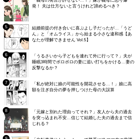
「義母の発言が許せない…！」嫁が義母に怒り爆
発！ 夫は仕方ないと言うけれど諦めるべき？
結婚前提の付き合いに喜ぶよし子だったが…「うど
ん」と「オムライス」から始まる小さな違和感【あ
なたが理解できません Vol.5】
「うるさいから子どもを連れて外に行って？」夫が
睡眠3時間でボロボロの妻に追い打ちをかける…妻の
反撃なるか？
「私が絶対に娘の可能性を開花させる…！」娘に高
額を注ぎ自分の夢を押しつけた母の大誤算
「元嫁と別れた理由ってそれ？」友人から夫の過去
を突っ込まれ不安…信じて結婚した夫の過去まで信
じれる？