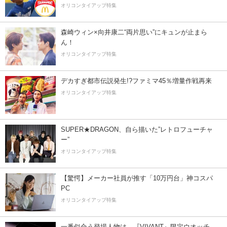
オリコンタイアップ特集
森崎ウィン×向井康二“両片思い”にキュンが止まら
ん！
オリコンタイアップ特集
デカすぎ都市伝説発生!?ファミマ45％増量作戦再来
オリコンタイアップ特集
SUPER★DRAGON、自ら描いた”レトロフューチャ
ー”
オリコンタイアップ特集
【驚愕】メーカー社員が推す「10万円台」神コスパ
PC
オリコンタイアップ特集
一番似合う登場人物は…『VIVANT』限定ウオッチ