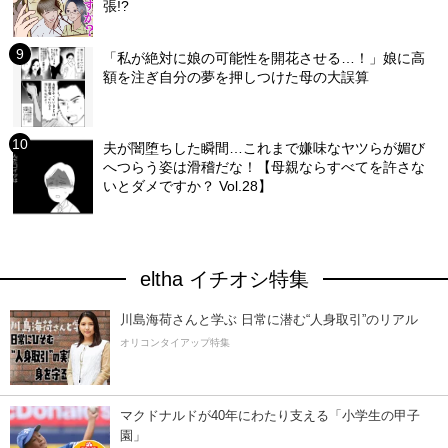
張!?
「私が絶対に娘の可能性を開花させる…！」娘に高
額を注ぎ自分の夢を押しつけた母の大誤算
夫が闇堕ちした瞬間…これまで嫌味なヤツらが媚び
へつらう姿は滑稽だな！【母親ならすべてを許さな
いとダメですか？ Vol.28】
eltha イチオシ特集
川島海荷さんと学ぶ 日常に潜む“人身取引”のリアル
オリコンタイアップ特集
マクドナルドが40年にわたり支える「小学生の甲子
園」