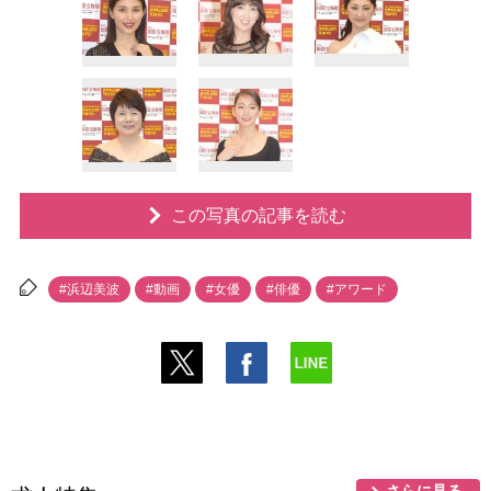
この写真の記事を読む
#浜辺美波
#動画
#女優
#俳優
#アワード
さらに見る