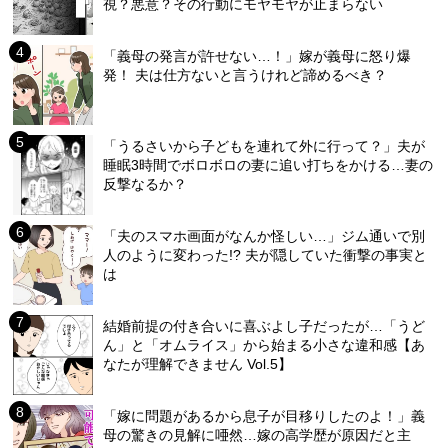
視？悪意？その行動にモヤモヤが止まらない
「義母の発言が許せない…！」嫁が義母に怒り爆
発！ 夫は仕方ないと言うけれど諦めるべき？
「うるさいから子どもを連れて外に行って？」夫が
睡眠3時間でボロボロの妻に追い打ちをかける…妻の
反撃なるか？
「夫のスマホ画面がなんか怪しい…」ジム通いで別
人のように変わった!? 夫が隠していた衝撃の事実と
は
結婚前提の付き合いに喜ぶよし子だったが…「うど
ん」と「オムライス」から始まる小さな違和感【あ
なたが理解できません Vol.5】
「嫁に問題があるから息子が目移りしたのよ！」義
母の驚きの見解に唖然…嫁の高学歴が原因だと主