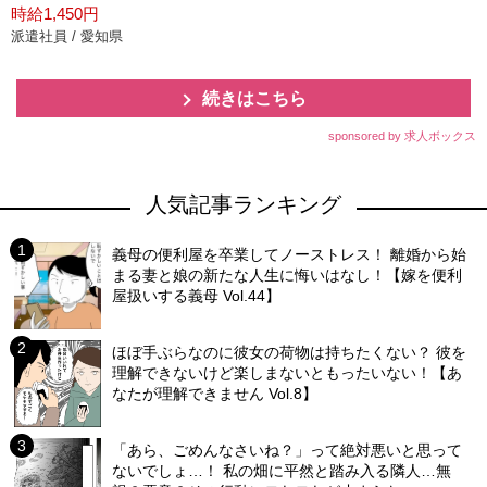
時給1,450円
派遣社員 / 愛知県
続きはこちら
sponsored by 求人ボックス
人気記事ランキング
義母の便利屋を卒業してノーストレス！ 離婚から始
まる妻と娘の新たな人生に悔いはなし！【嫁を便利
屋扱いする義母 Vol.44】
ほぼ手ぶらなのに彼女の荷物は持ちたくない？ 彼を
理解できないけど楽しまないともったいない！【あ
なたが理解できません Vol.8】
「あら、ごめんなさいね？」って絶対悪いと思って
ないでしょ…！ 私の畑に平然と踏み入る隣人…無