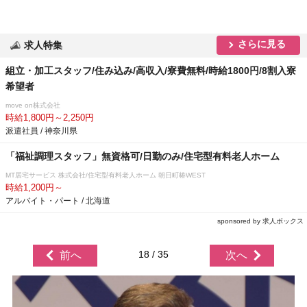
さらに見る
求人特集
組立・加工スタッフ/住み込み/高収入/寮費無料/時給1800円/8割入寮
希望者
move on株式会社
時給1,800円～2,250円
派遣社員 / 神奈川県
「福祉調理スタッフ」無資格可/日勤のみ/住宅型有料老人ホーム
MT居宅サービス 株式会社/住宅型有料老人ホーム 朝日町椿WEST
時給1,200円～
アルバイト・パート / 北海道
sponsored by 求人ボックス
18 / 35
前へ
次へ