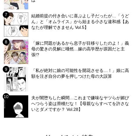
は
結婚前提の付き合いに喜ぶよし子だったが…「うど
ん」と「オムライス」から始まる小さな違和感【あ
なたが理解できません Vol.5】
「嫁に問題があるから息子が目移りしたのよ！」義
母の驚きの見解に唖然…嫁の高学歴が原因だと主
張!?
「私が絶対に娘の可能性を開花させる…！」娘に高
額を注ぎ自分の夢を押しつけた母の大誤算
夫が闇堕ちした瞬間…これまで嫌味なヤツらが媚び
へつらう姿は滑稽だな！【母親ならすべてを許さな
いとダメですか？ Vol.28】