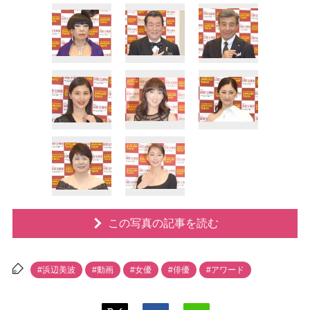
この写真の記事を読む
#浜辺美波
#動画
#女優
#俳優
#アワード