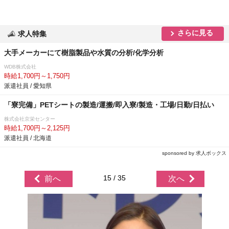
さらに見る
求人特集
大手メーカーにて樹脂製品や水質の分析/化学分析
WDB株式会社
時給1,700円～1,750円
派遣社員 / 愛知県
「寮完備」PETシートの製造/運搬/即入寮/製造・工場/日勤/日払い
株式会社京栄センター
時給1,700円～2,125円
派遣社員 / 北海道
sponsored by 求人ボックス
15 / 35
前へ
次へ