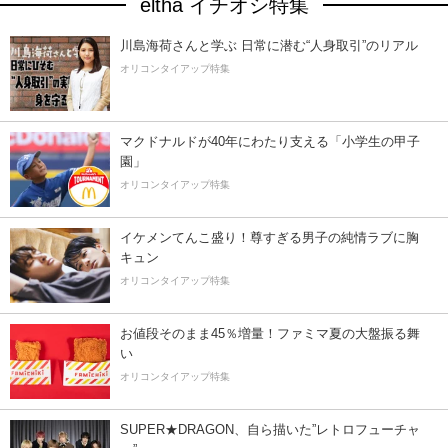
eltha イチオシ特集
川島海荷さんと学ぶ 日常に潜む“人身取引”のリアル
オリコンタイアップ特集
マクドナルドが40年にわたり支える「小学生の甲子
園」
オリコンタイアップ特集
イケメンてんこ盛り！尊すぎる男子の純情ラブに胸
キュン
オリコンタイアップ特集
お値段そのまま45％増量！ファミマ夏の大盤振る舞
い
オリコンタイアップ特集
SUPER★DRAGON、自ら描いた”レトロフューチャ