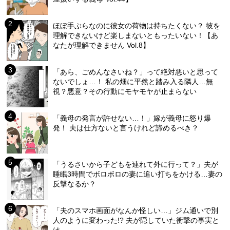
ほぼ手ぶらなのに彼女の荷物は持ちたくない？ 彼を
理解できないけど楽しまないともったいない！【あ
なたが理解できません Vol.8】
「あら、ごめんなさいね？」って絶対悪いと思って
ないでしょ…！ 私の畑に平然と踏み入る隣人…無
視？悪意？その行動にモヤモヤが止まらない
「義母の発言が許せない…！」嫁が義母に怒り爆
発！ 夫は仕方ないと言うけれど諦めるべき？
「うるさいから子どもを連れて外に行って？」夫が
睡眠3時間でボロボロの妻に追い打ちをかける…妻の
反撃なるか？
「夫のスマホ画面がなんか怪しい…」ジム通いで別
人のように変わった!? 夫が隠していた衝撃の事実と