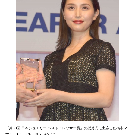
『第30回 日本ジュエリー ベストドレッサー賞』の授賞式に出席した橋本マ
ナミ （C）ORICON NewS inc.