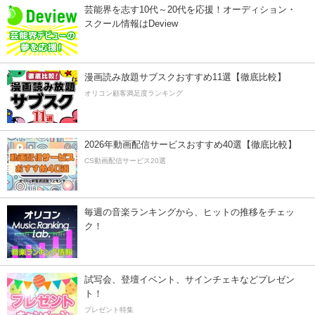
芸能界を志す10代～20代を応援！オーディション・
スクール情報はDeview
漫画読み放題サブスクおすすめ11選【徹底比較】
オリコン顧客満足度ランキング
2026年動画配信サービスおすすめ40選【徹底比較】
CS動画配信サービス20選
毎週の音楽ランキングから、ヒットの推移をチェッ
ク！
試写会、登壇イベント、サインチェキなどプレゼン
ト！
プレゼント特集