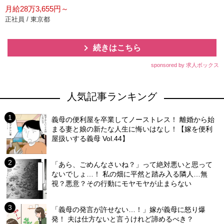
月給28万3,655円～
正社員 / 東京都
続きはこちら
sponsored by 求人ボックス
人気記事ランキング
義母の便利屋を卒業してノーストレス！ 離婚から始
まる妻と娘の新たな人生に悔いはなし！【嫁を便利
屋扱いする義母 Vol.44】
「あら、ごめんなさいね？」って絶対悪いと思って
ないでしょ…！ 私の畑に平然と踏み入る隣人…無
視？悪意？その行動にモヤモヤが止まらない
「義母の発言が許せない…！」嫁が義母に怒り爆
発！ 夫は仕方ないと言うけれど諦めるべき？