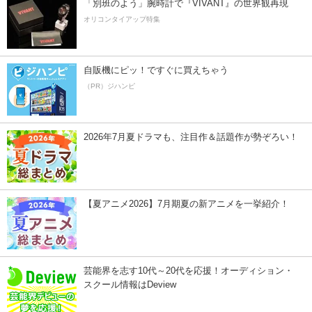
「別班のよう」腕時計で『VIVANT』の世界観再現
オリコンタイアップ特集
自販機にピッ！ですぐに買えちゃう
（PR）ジハンピ
2026年7月夏ドラマも、注目作＆話題作が勢ぞろい！
【夏アニメ2026】7月期夏の新アニメを一挙紹介！
芸能界を志す10代～20代を応援！オーディション・
スクール情報はDeview