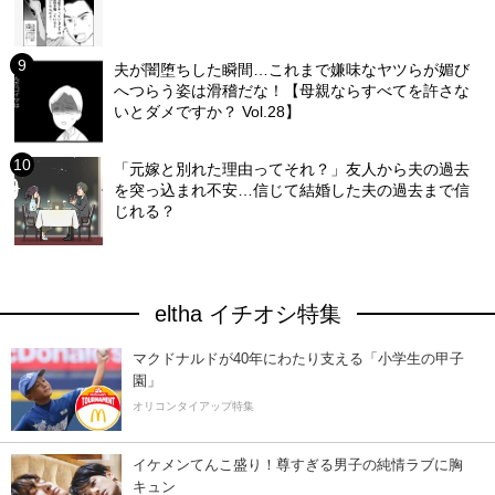
夫が闇堕ちした瞬間…これまで嫌味なヤツらが媚び
へつらう姿は滑稽だな！【母親ならすべてを許さな
いとダメですか？ Vol.28】
「元嫁と別れた理由ってそれ？」友人から夫の過去
を突っ込まれ不安…信じて結婚した夫の過去まで信
じれる？
eltha イチオシ特集
マクドナルドが40年にわたり支える「小学生の甲子
園」
オリコンタイアップ特集
イケメンてんこ盛り！尊すぎる男子の純情ラブに胸
キュン