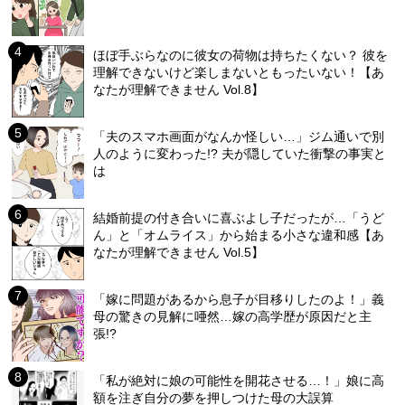
ほぼ手ぶらなのに彼女の荷物は持ちたくない？ 彼を
理解できないけど楽しまないともったいない！【あ
なたが理解できません Vol.8】
「夫のスマホ画面がなんか怪しい…」ジム通いで別
人のように変わった!? 夫が隠していた衝撃の事実と
は
結婚前提の付き合いに喜ぶよし子だったが…「うど
ん」と「オムライス」から始まる小さな違和感【あ
なたが理解できません Vol.5】
「嫁に問題があるから息子が目移りしたのよ！」義
母の驚きの見解に唖然…嫁の高学歴が原因だと主
張!?
「私が絶対に娘の可能性を開花させる…！」娘に高
額を注ぎ自分の夢を押しつけた母の大誤算