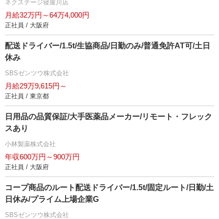
ネクステージ寝屋川店
月給32万円～64万4,000円
正社員 / 大阪府
配送ドライバー/1.5t/生協商品/日勤のみ/普通免許AT可/土日
休み
SBSゼンツウ株式会社
月給29万9,615円～
正社員 / 東京都
日用品の品質保証/大手医薬品メーカー/リモート・フレック
スあり
小林製薬株式会社
年収600万円～900万円
正社員 / 大阪府
コープ商品のルート配送ドライバー/1.5t/固定ルート/日勤/土
日休み/プライム上場企業G
SBSゼンツウ株式会社