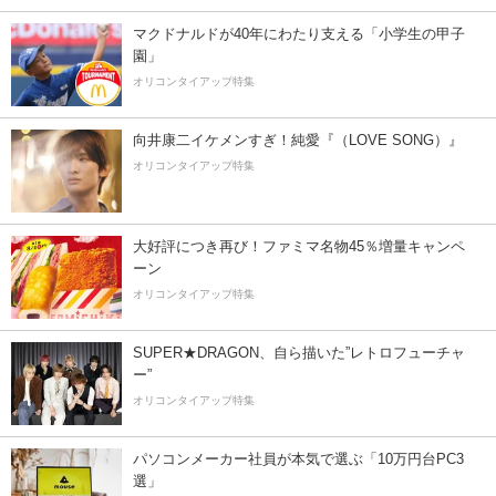
マクドナルドが40年にわたり支える「小学生の甲子
園」
オリコンタイアップ特集
向井康二イケメンすぎ！純愛『（LOVE SONG）』
オリコンタイアップ特集
大好評につき再び！ファミマ名物45％増量キャンペ
ーン
オリコンタイアップ特集
SUPER★DRAGON、自ら描いた”レトロフューチャ
ー”
オリコンタイアップ特集
パソコンメーカー社員が本気で選ぶ「10万円台PC3
選」