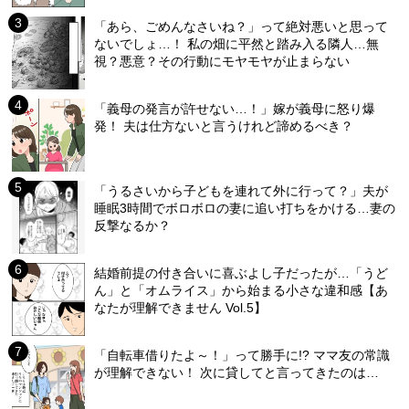
「あら、ごめんなさいね？」って絶対悪いと思って
ないでしょ…！ 私の畑に平然と踏み入る隣人…無
視？悪意？その行動にモヤモヤが止まらない
「義母の発言が許せない…！」嫁が義母に怒り爆
発！ 夫は仕方ないと言うけれど諦めるべき？
「うるさいから子どもを連れて外に行って？」夫が
睡眠3時間でボロボロの妻に追い打ちをかける…妻の
反撃なるか？
結婚前提の付き合いに喜ぶよし子だったが…「うど
ん」と「オムライス」から始まる小さな違和感【あ
なたが理解できません Vol.5】
「自転車借りたよ～！」って勝手に!? ママ友の常識
が理解できない！ 次に貸してと言ってきたのは…