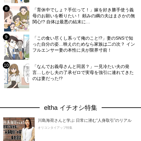
「育休中でしょ？手伝って！」嫁を好き勝手使う義
母のお願いを断りたい！ 頼みの綱の夫はまさかの無
関心!? 自体は最悪の結末に…
「この食い尽くし系って俺のこと!?」妻のSNSで知
った自分の姿…映えのためなら家族は二の次？ イン
フルエンサー妻の本性に夫が限界寸前！
「なんでお義母さんと同居？」一見冷たい夫の発
言…しかし夫の了承ゼロで実母を強引に連れてきた
のは妻だった!?
eltha イチオシ特集
川島海荷さんと学ぶ 日常に潜む“人身取引”のリアル
オリコンタイアップ特集