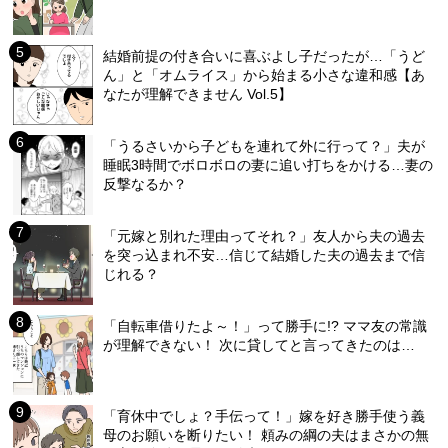
結婚前提の付き合いに喜ぶよし子だったが…「うど
ん」と「オムライス」から始まる小さな違和感【あ
なたが理解できません Vol.5】
「うるさいから子どもを連れて外に行って？」夫が
睡眠3時間でボロボロの妻に追い打ちをかける…妻の
反撃なるか？
「元嫁と別れた理由ってそれ？」友人から夫の過去
を突っ込まれ不安…信じて結婚した夫の過去まで信
じれる？
「自転車借りたよ～！」って勝手に!? ママ友の常識
が理解できない！ 次に貸してと言ってきたのは…
「育休中でしょ？手伝って！」嫁を好き勝手使う義
母のお願いを断りたい！ 頼みの綱の夫はまさかの無