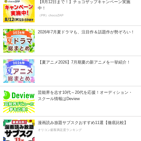
【8月12日まで！】チョコザップキャンペーン実施
中！
（PR）chocoZAP
2026年7月夏ドラマも、注目作＆話題作が勢ぞろい！
【夏アニメ2026】7月期夏の新アニメを一挙紹介！
芸能界を志す10代～20代を応援！オーディション・
スクール情報はDeview
漫画読み放題サブスクおすすめ11選【徹底比較】
オリコン顧客満足度ランキング