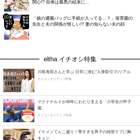
関心!? 自体は最悪の結末に…
「娘の通園バッグに手紙が入ってる…？」保育園の
先生と夫の関係が怪しい!? 妻の知らない夫の顔
eltha イチオシ特集
川島海荷さんと学ぶ 日常に潜む“人身取引”のリアル
オリコンタイアップ特集
マクドナルドが40年にわたり支える「小学生の甲子
園」
オリコンタイアップ特集
イケメンてんこ盛り！尊すぎる男子の純情ラブに胸
キュン