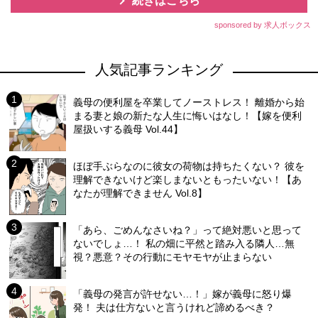
続きはこちら
sponsored by 求人ボックス
人気記事ランキング
義母の便利屋を卒業してノーストレス！ 離婚から始
まる妻と娘の新たな人生に悔いはなし！【嫁を便利
屋扱いする義母 Vol.44】
ほぼ手ぶらなのに彼女の荷物は持ちたくない？ 彼を
理解できないけど楽しまないともったいない！【あ
なたが理解できません Vol.8】
「あら、ごめんなさいね？」って絶対悪いと思って
ないでしょ…！ 私の畑に平然と踏み入る隣人…無
視？悪意？その行動にモヤモヤが止まらない
「義母の発言が許せない…！」嫁が義母に怒り爆
発！ 夫は仕方ないと言うけれど諦めるべき？