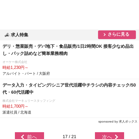
さらに見る
求人特集
デリ・惣菜販売・デパ地下・食品販売/1日2時間OK 接客少なめ品出
し・パック詰めなど簡単業務精肉
オーケー株式会社
時給1,230円～
アルバイト・パート / 大阪府
データ入力・タイピング/シニア世代活躍中チラシの内容チェック/50
代・60代活躍中
株式会社マーキュリースタッフィング
時給1,700円～
派遣社員 / 北海道
sponsored by 求人ボックス
17 / 21
前へ
次へ