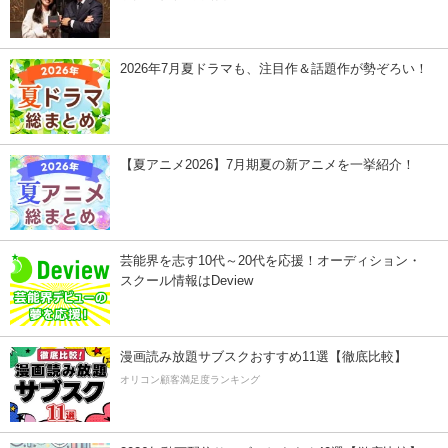
2026年7月夏ドラマも、注目作＆話題作が勢ぞろい！
【夏アニメ2026】7月期夏の新アニメを一挙紹介！
芸能界を志す10代～20代を応援！オーディション・
スクール情報はDeview
漫画読み放題サブスクおすすめ11選【徹底比較】
オリコン顧客満足度ランキング