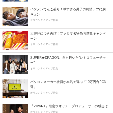
イケメンてんこ盛り！尊すぎる男子の純情ラブに胸
キュン
オリコンタイアップ特集
大好評につき再び！ファミマ名物45％増量キャンペ
ーン
オリコンタイアップ特集
SUPER★DRAGON、自ら描いた”レトロフューチャ
ー”
オリコンタイアップ特集
パソコンメーカー社員が本気で選ぶ「10万円台PC3
選」
オリコンタイアップ特集
『VIVANT』限定ウオッチ、プロデューサーの感想は
オリコンタイアップ特集