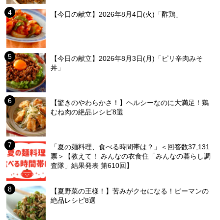
【今日の献立】2026年8月4日(火)「酢鶏」
【今日の献立】2026年8月3日(月)「ピリ辛肉みそ
丼」
【驚きのやわらかさ！】ヘルシーなのに大満足！鶏
むね肉の絶品レシピ8選
「夏の麺料理、食べる時間帯は？」＜回答数37,131
票＞【教えて！ みんなの衣食住「みんなの暮らし調
査隊」結果発表 第610回】
【夏野菜の王様！】苦みがクセになる！ピーマンの
絶品レシピ8選