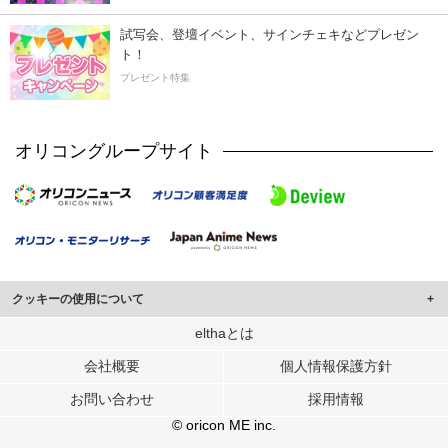
試写会、登壇イベント、サインチェキなどプレゼン
ト！
プレゼント特集
オリコングループサイト
クッキーの使用について
このサイトでは Cookie を使用して、ユーザーに合わせたコンテンツや広告の
elthaとは
表示、ソーシャル メディア機能の提供、広告の表示回数やクリック数の測定を
会社概要
個人情報保護方針
行っています。
また、ユーザーによるサイトの利用状況についても情報を収集し、ソーシャル
お問い合わせ
採用情報
メディアや広告配信、データ解析の各パートナーに提供しています。
各パートナーは、この情報とユーザーが各パートナーに提供した他の情報や、
© oricon ME inc.
ユーザーが各パートナーのサービスを使用したときに収集した他の情報を組み