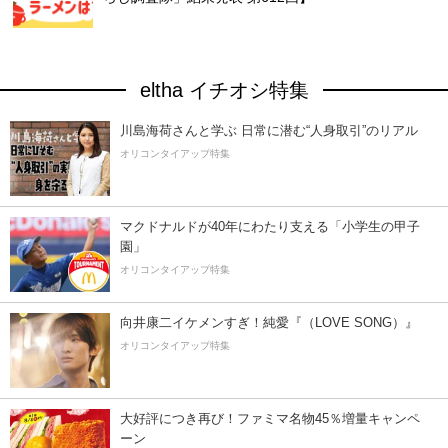
eltha イチオシ特集
川島海荷さんと学ぶ 日常に潜む“人身取引”のリアル
オリコンタイアップ特集
マクドナルドが40年にわたり支える「小学生の甲子
園」
オリコンタイアップ特集
向井康二イケメンすぎ！純愛『（LOVE SONG）』
オリコンタイアップ特集
大好評につき再び！ファミマ名物45％増量キャンペ
ーン