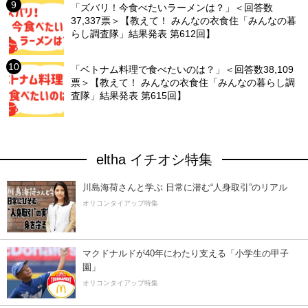
「ズバリ！今食べたいラーメンは？」＜回答数
37,337票＞【教えて！ みんなの衣食住「みんなの暮
らし調査隊」結果発表 第612回】
「ベトナム料理で食べたいのは？」＜回答数38,109
票＞【教えて！ みんなの衣食住「みんなの暮らし調
査隊」結果発表 第615回】
eltha イチオシ特集
川島海荷さんと学ぶ 日常に潜む“人身取引”のリアル
オリコンタイアップ特集
マクドナルドが40年にわたり支える「小学生の甲子
園」
オリコンタイアップ特集