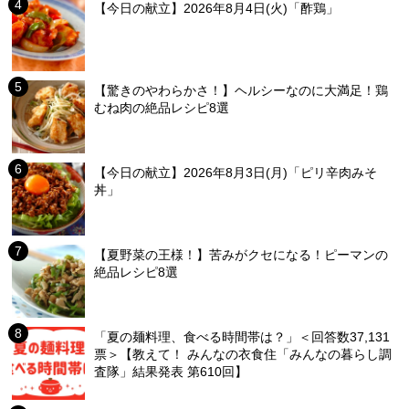
【今日の献立】2026年8月4日(火)「酢鶏」
【驚きのやわらかさ！】ヘルシーなのに大満足！鶏
むね肉の絶品レシピ8選
【今日の献立】2026年8月3日(月)「ピリ辛肉みそ
丼」
【夏野菜の王様！】苦みがクセになる！ピーマンの
絶品レシピ8選
「夏の麺料理、食べる時間帯は？」＜回答数37,131
票＞【教えて！ みんなの衣食住「みんなの暮らし調
査隊」結果発表 第610回】