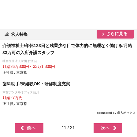
さらに見る
求人特集
介護福祉士/年休123日と残業少な目で体力的に無理なく働ける/月給
33万可の入所介護スタッフ
社会医療法人財団 仁医会
月給26万800円～33万1,800円
正社員 / 東京都
歯科助手/未経験OK・研修制度充実
木村デンタルオフィス仙川
月給27万円
正社員 / 東京都
sponsored by 求人ボックス
11 / 21
前へ
次へ