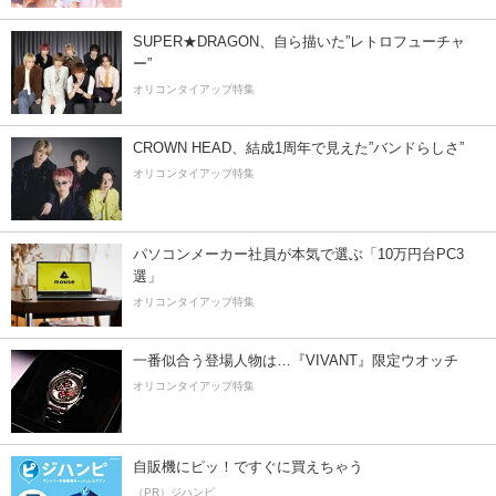
SUPER★DRAGON、自ら描いた”レトロフューチャ
ー”
オリコンタイアップ特集
CROWN HEAD、結成1周年で見えた”バンドらしさ”
オリコンタイアップ特集
パソコンメーカー社員が本気で選ぶ「10万円台PC3
選」
オリコンタイアップ特集
一番似合う登場人物は…『VIVANT』限定ウオッチ
オリコンタイアップ特集
自販機にピッ！ですぐに買えちゃう
（PR）ジハンピ