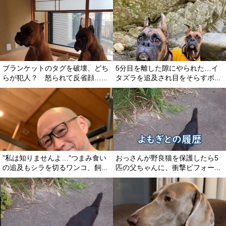
ブランケットのタグを破壊、どち
5分目を離した隙にやられた…イ
らが犯人？ 怒られて反省顔…...
タズラを追及され目をそらすボ...
”私は知りませんよ…”つまみ食い
おっさんが野良猫を保護したら5
の追及もシラを切るワンコ、飼...
匹の父ちゃんに、衝撃ビフォー...