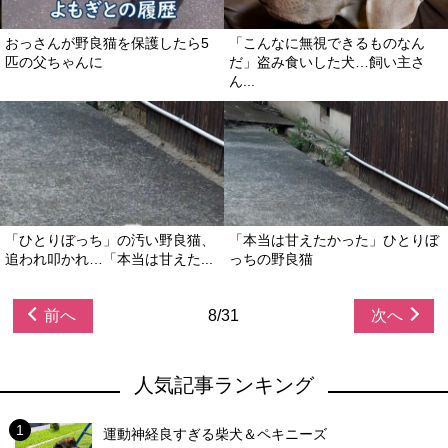
おっさんが野良猫を保護したら5
「こんなに無視できるものなん
匹の父ちゃんに
だ」盗み食いした犬…飼い主さ
ん...
「ひとりぼっち」の汚い野良猫、
「本当は甘えたかった」ひとりぼ
追われ叩かれ…「本当は甘えた...
っちの野良猫
前へ
8/31
次へ
人気記事ランキング
運動神経良すぎる柴犬＆ペキニーズ