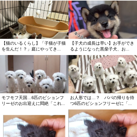
【猫のいるくらし】「子猫が子猫
【子犬の成長は早い】お手ができ
を生んだ！？」庭にやってき...
るようになった黒柴子犬、お...
モフモフ天国…6匹のビションフ
お人形では…？ パパの帰りを待
リーゼのお出迎えに悶絶「これ...
つ6匹のビションフリーゼに「...