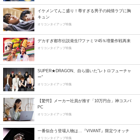
イケメンてんこ盛り！尊すぎる男子の純情ラブに胸
キュン
オリコンタイアップ特集
デカすぎ都市伝説発生!?ファミマ45％増量作戦再来
オリコンタイアップ特集
SUPER★DRAGON、自ら描いた”レトロフューチャ
ー”
オリコンタイアップ特集
【驚愕】メーカー社員が推す「10万円台」神コスパ
PC
オリコンタイアップ特集
一番似合う登場人物は…『VIVANT』限定ウオッチ
オリコンタイアップ特集