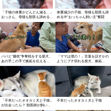
「子猫の体重がどんどん減る…」
体重減少の子猫、母猫も獣医も諦
おっさん、母猫も獣医も諦める...
める中“おっちゃん飼い主”奮闘
パパと”膝枕”争奪戦をする柴犬、
「ママは僕の！」言葉を話すかの
あの手この手で嫉妬を伝える...
ようにブチ切れる柴犬、嫉妬...
「不幸だったオオカミ犬と子猫」
不幸だったオオカミ犬と子猫
が出会ったら？ 獣医師が飼い...