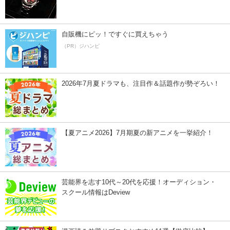
自販機にピッ！ですぐに買えちゃう
（PR）ジハンピ
2026年7月夏ドラマも、注目作＆話題作が勢ぞろい！
【夏アニメ2026】7月期夏の新アニメを一挙紹介！
芸能界を志す10代～20代を応援！オーディション・
スクール情報はDeview