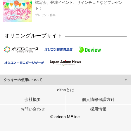
試写会、登壇イベント、サインチェキなどプレゼン
ト！
プレゼント特集
オリコングループサイト
クッキーの使用について
このサイトでは Cookie を使用して、ユーザーに合わせたコンテンツや広告の
elthaとは
表示、ソーシャル メディア機能の提供、広告の表示回数やクリック数の測定を
会社概要
個人情報保護方針
行っています。
また、ユーザーによるサイトの利用状況についても情報を収集し、ソーシャル
お問い合わせ
採用情報
メディアや広告配信、データ解析の各パートナーに提供しています。
各パートナーは、この情報とユーザーが各パートナーに提供した他の情報や、
© oricon ME inc.
ユーザーが各パートナーのサービスを使用したときに収集した他の情報を組み
合わせて使用することがあります。