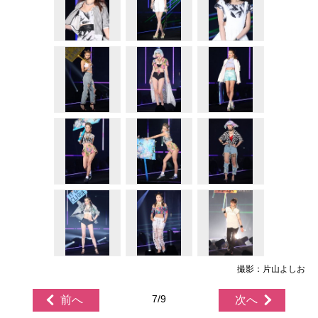
撮影：片山よしお
7/9
前へ
次へ