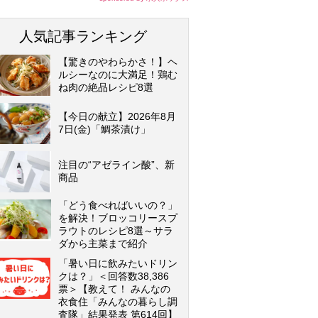
人気記事ランキング
【驚きのやわらかさ！】ヘ
ルシーなのに大満足！鶏む
ね肉の絶品レシピ8選
【今日の献立】2026年8月
7日(金)「鯛茶漬け」
注目の“アゼライン酸”、新
商品
「どう食べればいいの？」
を解決！ブロッコリースプ
ラウトのレシピ8選～サラ
ダから主菜まで紹介
「暑い日に飲みたいドリン
クは？」＜回答数38,386
票＞【教えて！ みんなの
衣食住「みんなの暮らし調
査隊」結果発表 第614回】