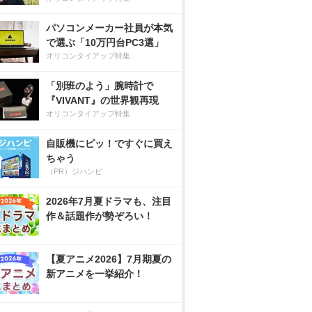
パソコンメーカー社員が本気
で選ぶ「10万円台PC3選」
オリコンタイアップ特集
「別班のよう」腕時計で
『VIVANT』の世界観再現
オリコンタイアップ特集
自販機にピッ！ですぐに買え
ちゃう
（PR）ジハンピ
2026年7月夏ドラマも、注目
作＆話題作が勢ぞろい！
【夏アニメ2026】7月期夏の
新アニメを一挙紹介！