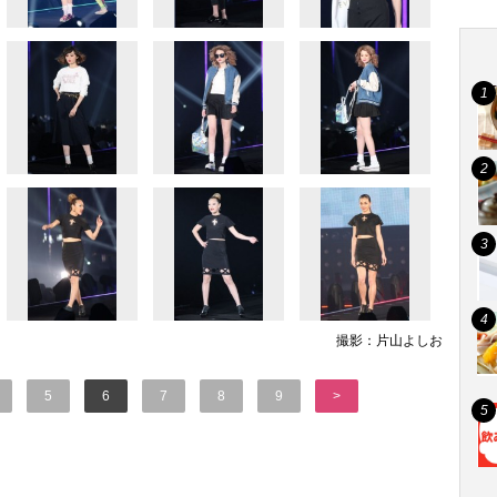
撮影：片山よしお
5
6
7
8
9
>