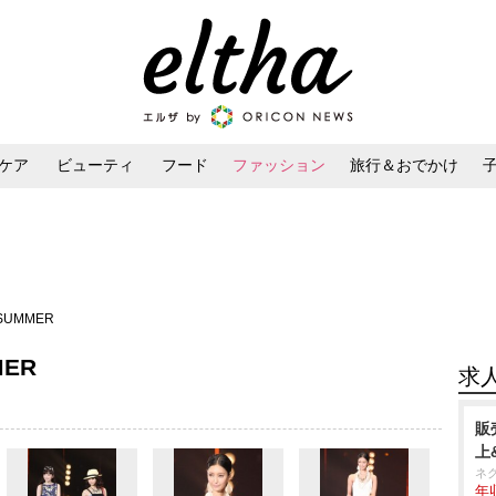
ケア
ビューティ
フード
ファッション
旅行＆おでかけ
ンケア
ダイエット・ボディケア
ヘアスタイル・ヘアアレンジ
／SUMMER
MER
求
販
上
ネ
年収