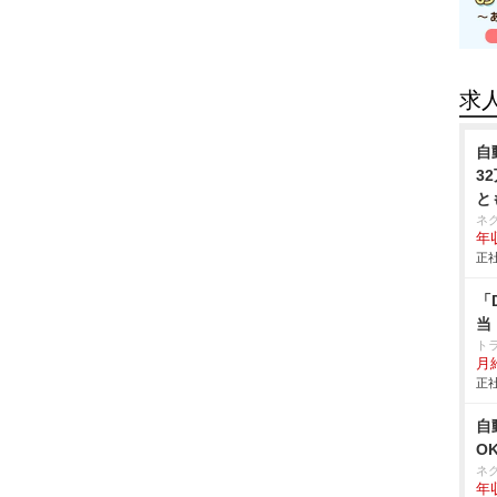
求
自
3
と
ネ
年収
正社
「
当
ト
月給
正社
自
O
ネ
年収