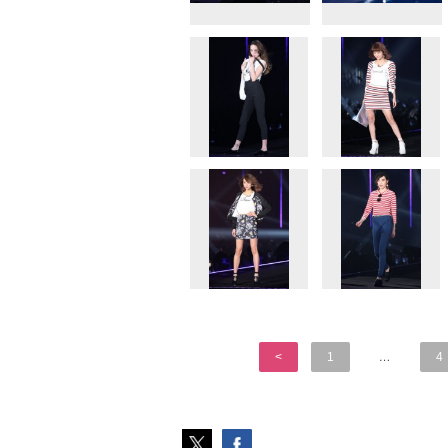
<
1
…
4