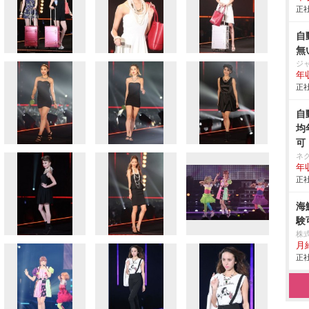
正社
自
無
ジ
年収
正社
自
均
可
ネ
年収
正社
海
験
株式
月
正社