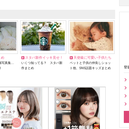
とめ
スタバ新作イッキ見せ！
天使級に可愛い子供たち
猫写真集…
いくつ知ってる？ スタバ新
ペットと子供の仲良しショッ
登
リ
作まとめ
ト他、SNS話題キッズまとめ