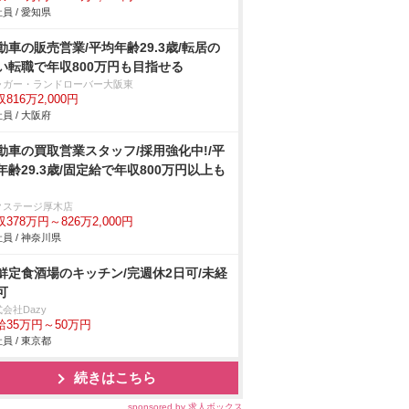
員 / 愛知県
動車の販売営業/平均年齢29.3歳/転居の
い転職で年収800万円も目指せる
ャガー・ランドローバー大阪東
816万2,000円
員 / 大阪府
動車の買取営業スタッフ/採用強化中!/平
年齢29.3歳/固定給で年収800万円以上も
クステージ厚木店
378万円～826万2,000円
員 / 神奈川県
鮮定食酒場のキッチン/完週休2日可/未経
可
会社Dazy
給35万円～50万円
員 / 東京都
続きはこちら
sponsored by 求人ボックス