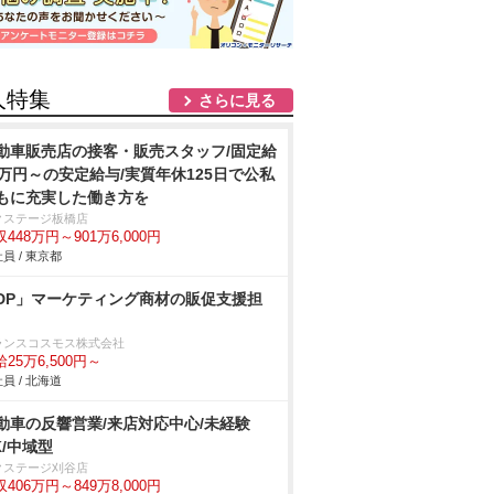
人特集
さらに見る
動車販売店の接客・販売スタッフ/固定給
2万円～の安定給与/実質年休125日で公私
もに充実した働き方を
クステージ板橋店
448万円～901万6,000円
員 / 東京都
DP」マーケティング商材の販促支援担
ランスコスモス株式会社
25万6,500円～
員 / 北海道
動車の反響営業/来店対応中心/未経験
K/中域型
クステージ刈谷店
406万円～849万8,000円