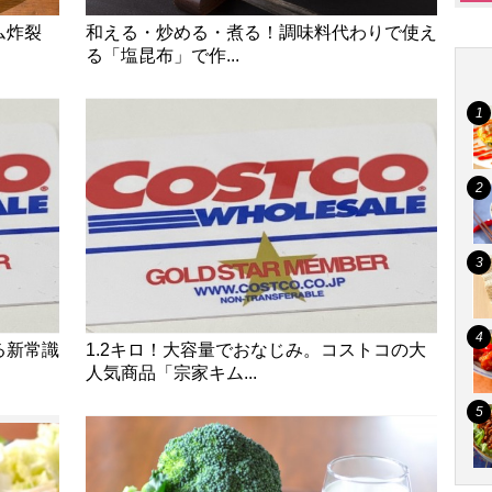
ム炸裂
和える・炒める・煮る！調味料代わりで使え
る「塩昆布」で作...
る新常識
1.2キロ！大容量でおなじみ。コストコの大
人気商品「宗家キム...