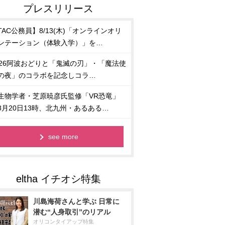
TAC公務員】8/13(木)「オンラインオリ
ンテーション（体験入学）」を…
026阿波おどりと「鬼滅の刃」・「魔法使
の夜」のコラボを記念しコラ…
生物学者・芝原暁彦氏監修「VR恐竜」
8月20日13時、北九州・あるある…
see more
川島海荷さんと学ぶ 日常に
潜む“人身取引”のリアル
オリコンタイアップ特集