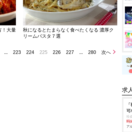
方！大量
秋になるとたまらなく食べたくなる 濃厚ク
リームパスタ７選
...
223
224
225
226
227
...
280
次へ
求
「
可
社
時給
アル