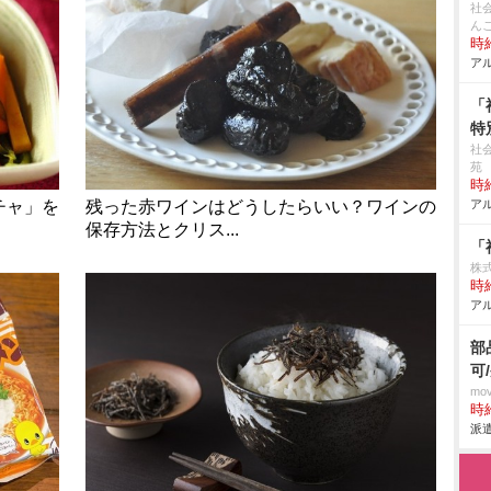
社
ん
時給
アル
「
特
社
苑
時給
チャ」を
残った赤ワインはどうしたらいい？ワインの
アル
保存方法とクリス...
「
株
時給
アル
部
可
mo
時給
派遣