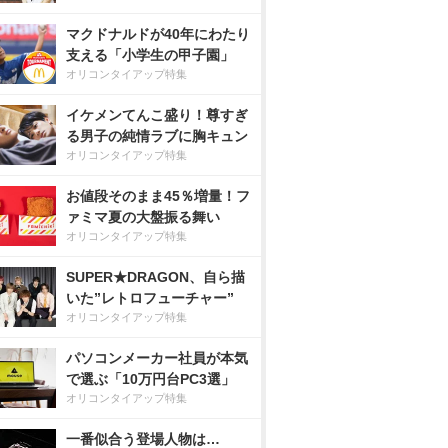
マクドナルドが40年にわたり
支える「小学生の甲子園」
オリコンタイアップ特集
イケメンてんこ盛り！尊すぎ
る男子の純情ラブに胸キュン
オリコンタイアップ特集
お値段そのまま45％増量！フ
ァミマ夏の大盤振る舞い
オリコンタイアップ特集
SUPER★DRAGON、自ら描
いた”レトロフューチャー”
オリコンタイアップ特集
パソコンメーカー社員が本気
で選ぶ「10万円台PC3選」
オリコンタイアップ特集
一番似合う登場人物は…