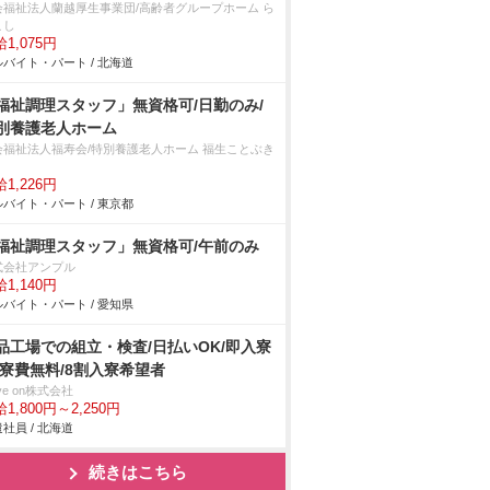
会福祉法人蘭越厚生事業団/高齢者グループホーム ら
こし
1,075円
バイト・パート / 北海道
福祉調理スタッフ」無資格可/日勤のみ/
別養護老人ホーム
会福祉法人福寿会/特別養護老人ホーム 福生ことぶき
1,226円
バイト・パート / 東京都
福祉調理スタッフ」無資格可/午前のみ
式会社アンプル
1,140円
バイト・パート / 愛知県
品工場での組立・検査/日払いOK/即入寮
/寮費無料/8割入寮希望者
ve on株式会社
1,800円～2,250円
社員 / 北海道
続きはこちら