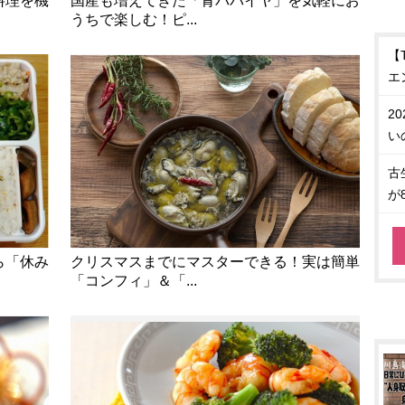
料理を機
国産も増えてきた「青パパイヤ」を気軽にお
うちで楽しむ！ピ...
【
エ
2
い
古
が
ら「休み
クリスマスまでにマスターできる！実は簡単
「コンフィ」＆「...